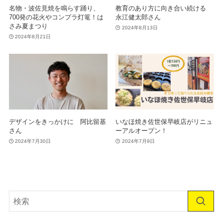
名物・波佐見焼を鳴らす踊り、
教育のあり方に向き合い続ける
700発の花火やコンプラ灯篭！は
永江健太郎さん
さみ夏まつり
2024年8月13日
2024年8月21日
デザインをきっかけに 阿比留基
いなほ焼き佐世保早岐店がリニュ
さん
ーアルオープン！
2024年7月30日
2024年7月9日