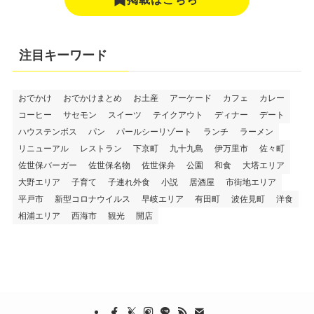
注目キーワード
おでかけ
おでかけまとめ
お土産
アーケード
カフェ
カレー
コーヒー
サセモン
スイーツ
テイクアウト
ディナー
デート
ハウステンボス
パン
パールシーリゾート
ランチ
ラーメン
リニューアル
レストラン
下京町
九十九島
伊万里市
佐々町
佐世保バーガー
佐世保名物
佐世保弁
公園
和食
大塔エリア
大野エリア
子育て
子連れ外食
小説
居酒屋
市街地エリア
平戸市
新型コロナウイルス
早岐エリア
有田町
波佐見町
洋食
相浦エリア
西海市
観光
開店