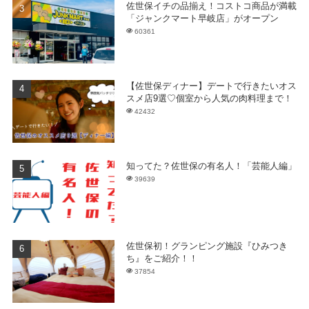
佐世保イチの品揃え！コストコ商品が満載
「ジャンクマート早岐店」がオープン
60361
【佐世保ディナー】デートで行きたいオス
スメ店9選♡個室から人気の肉料理まで！
42432
知ってた？佐世保の有名人！「芸能人編」
39639
佐世保初！グランピング施設『ひみつき
ち』をご紹介！！
37854