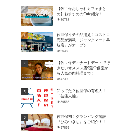
【佐世保おしゃれカフェまと
め】おすすめのCafe紹介！
80768
佐世保イチの品揃え！コストコ
商品が満載「ジャンクマート早
岐店」がオープン
60359
【佐世保ディナー】デートで行
きたいオススメ店9選♡個室か
ら人気の肉料理まで！
42396
り
か
知ってた？佐世保の有名人！
「芸能人編」
39566
佐世保初！グランピング施設
『ひみつきち』をご紹介！！
37853