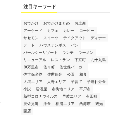
い
注目キーワード
おでかけ
おでかけまとめ
お土産
アーケード
カフェ
カレー
コーヒー
サセモン
スイーツ
テイクアウト
ディナー
デート
ハウステンボス
パン
パールシーリゾート
ランチ
ラーメン
リニューアル
レストラン
下京町
九十九島
伊万里市
佐々町
佐世保バーガー
佐世保名物
佐世保弁
公園
和食
大塔エリア
大野エリア
子育て
子連れ外食
小説
居酒屋
市街地エリア
平戸市
新型コロナウイルス
早岐エリア
有田町
要
波佐見町
洋食
相浦エリア
西海市
観光
開店