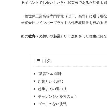
るイベントでお会いした学生起業家である永江健太郎
佐世保工業高等専門学校（以下、高専）に通う現役
株式会社レインボーブライトの代表取締役を務める彼
彼の
教育
への想いや
起業
という選択をした理由は何な
目次
“教育”への興味
起業という選択
起業までの道のり
チャレンジと模索の日々
ゴールのない挑戦