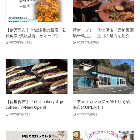
【伊万里市】辛党注目の新店「初
新オープン！佐世保市「囲炉裏酒
代虎辛 伊万里店」がオープン
場千鳥足」｜注目の魅力を紹介
2025年6月18日
2025年5月28日
【佐世保市】「chill bakery & grit
「アメリカンカフェA510」が西
coffee」がNew Open!!
海市にOPEN！！
2025年5月2日
2025年2月6日