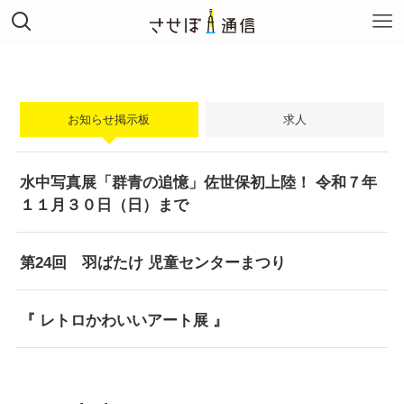
お知らせ掲示板
求人
水中​写真展「群青の追憶」佐世保初上陸！ 令和７年
１１月３０日（日）まで
第24回 羽ばたけ 児童センターまつり
『 レトロかわいいアート展 』