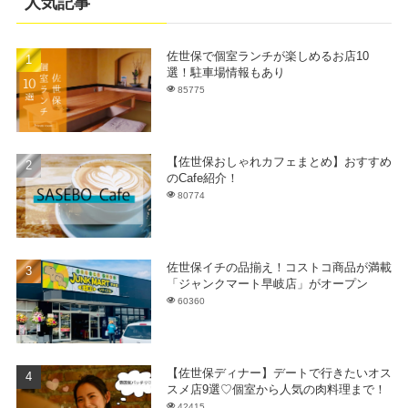
人気記事
佐世保で個室ランチが楽しめるお店10
選！駐車場情報もあり
85775
【佐世保おしゃれカフェまとめ】おすすめ
のCafe紹介！
80774
佐世保イチの品揃え！コストコ商品が満載
「ジャンクマート早岐店」がオープン
60360
【佐世保ディナー】デートで行きたいオス
スメ店9選♡個室から人気の肉料理まで！
42415