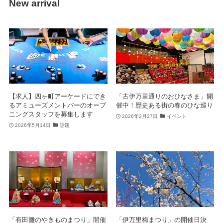
New arrival
【求人】四ヶ町アーケードにでき
「古伊万里通りのおひなさま」開
るアミューズメントバーのオープ
催中！歴史ある街の春のひな巡り
ニングスタッフを募集します
2026年2月27日
イベント
2026年5月14日
話題
「有田雛のやきものまつり」開催
「伊万里梅まつり」の開催日決