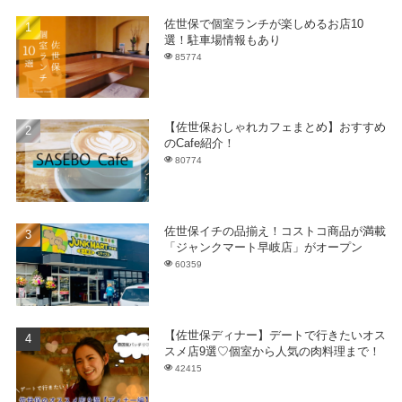
佐世保で個室ランチが楽しめるお店10
選！駐車場情報もあり
85774
【佐世保おしゃれカフェまとめ】おすすめ
のCafe紹介！
80774
佐世保イチの品揃え！コストコ商品が満載
「ジャンクマート早岐店」がオープン
60359
【佐世保ディナー】デートで行きたいオス
スメ店9選♡個室から人気の肉料理まで！
42415