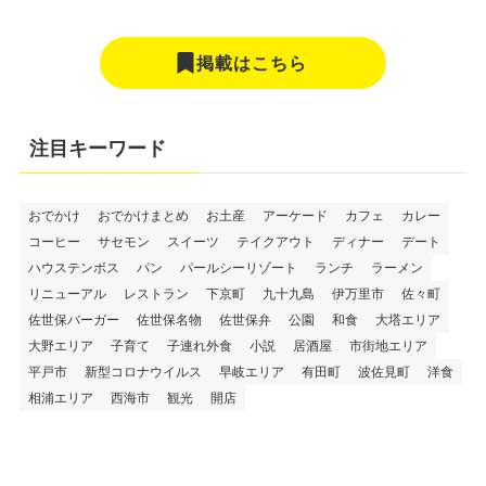
掲載はこちら
注目キーワード
おでかけ
おでかけまとめ
お土産
アーケード
カフェ
カレー
コーヒー
サセモン
スイーツ
テイクアウト
ディナー
デート
ハウステンボス
パン
パールシーリゾート
ランチ
ラーメン
リニューアル
レストラン
下京町
九十九島
伊万里市
佐々町
佐世保バーガー
佐世保名物
佐世保弁
公園
和食
大塔エリア
大野エリア
子育て
子連れ外食
小説
居酒屋
市街地エリア
平戸市
新型コロナウイルス
早岐エリア
有田町
波佐見町
洋食
相浦エリア
西海市
観光
開店