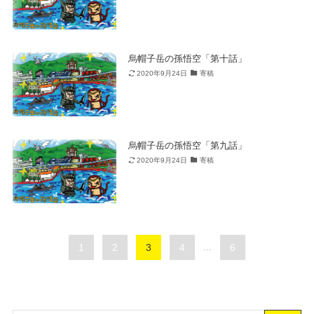
烏帽子岳の孫悟空「第十話」
2020年9月24日
寄稿
烏帽子岳の孫悟空「第九話」
2020年9月24日
寄稿
1
2
3
4
...
6