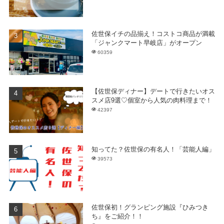
佐世保イチの品揃え！コストコ商品が満載
「ジャンクマート早岐店」がオープン
60359
【佐世保ディナー】デートで行きたいオス
スメ店9選♡個室から人気の肉料理まで！
42397
知ってた？佐世保の有名人！「芸能人編」
39573
佐世保初！グランピング施設『ひみつき
ち』をご紹介！！