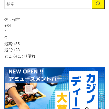
佐世保市
+
34
°
C
最高:
+
35
最低:
+
28
ところにより晴れ