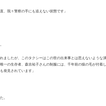
直、我々警察の手にも追えない状態です」
。
れましたが、このタクシーはこの世の出来事とは思えないような
唯一の生存者、森吉祐子さんの制服には、千年前の猿の毛が付着
も発見されています」
た。