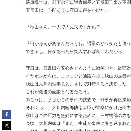
駐車場では、部下の守口巡査部長と五反田刑事が不測
五反田は、心配そうに守口に声をかけた。
「秋山さん、一人で大丈夫ですかね？」
「何か考えがあるんだろうね。通常のやりかたと違う
できるし、何かあったら突入すれば良いんだから」
守口は、五反田を安心させるように微笑むと、盗聴器
イヤホンからは、コツコツと通路を歩く秋山の足音が
秋山は大川内理事長と、さしで対峙すると決断した。
これが最後の面談となるだろう。
向こうは、まさかこの事件の捜査で、刑事が再度接触
それくらい、大川内睦郎防衛大臣が警察にかけた圧力
秋山はこの圧力を無効にするために、三村警部の力を
今頃、大川内家は「また、生徒が事件に巻き込まれた