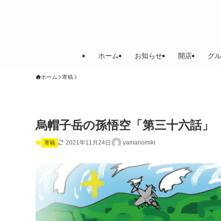
ホーム
お知らせ
開店
グ
ホーム
寄稿
烏帽子岳の孫悟空「第三十六話」
2021年11月24日
yamanomiki
寄稿