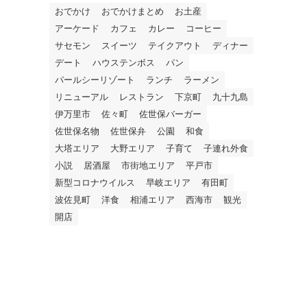
おでかけ
おでかけまとめ
お土産
アーケード
カフェ
カレー
コーヒー
サセモン
スイーツ
テイクアウト
ディナー
デート
ハウステンボス
パン
パールシーリゾート
ランチ
ラーメン
リニューアル
レストラン
下京町
九十九島
伊万里市
佐々町
佐世保バーガー
佐世保名物
佐世保弁
公園
和食
」
大塔エリア
大野エリア
子育て
子連れ外食
小説
居酒屋
市街地エリア
平戸市
新型コロナウイルス
早岐エリア
有田町
波佐見町
洋食
相浦エリア
西海市
観光
開店