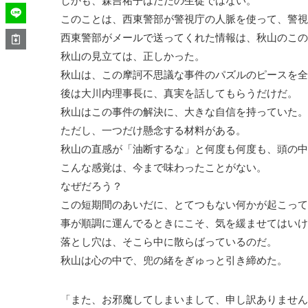
しかも、森吉祐子はただの生徒ではない。
このことは、西東警部が警視庁の人脈を使って、警視
西東警部がメールで送ってくれた情報は、秋山のこの
秋山の見立ては、正しかった。
秋山は、この摩訶不思議な事件のパズルのピースを全
後は大川内理事長に、真実を話してもらうだけだ。
秋山はこの事件の解決に、大きな自信を持っていた。
ただし、一つだけ懸念する材料がある。
秋山の直感が「油断するな」と何度も何度も、頭の中
こんな感覚は、今まで味わったことがない。
なぜだろう？
この短期間のあいだに、とてつもない何かが起こって
事が順調に運んでるときにこそ、気を緩ませてはいけ
落とし穴は、そこら中に散らばっているのだ。
秋山は心の中で、兜の緒をぎゅっと引き締めた。
「また、お邪魔してしまいまして、申し訳ありません