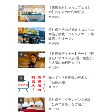
【佐世保おしゃれカフェまと
め】おすすめのCafe紹介！
っ
80767
佐世保イチの品揃え！コストコ
商品が満載「ジャンクマート早
岐店」がオープン
60357
【佐世保ディナー】デートで行
きたいオススメ店9選♡個室か
ら人気の肉料理まで！
42384
知ってた？佐世保の有名人！
「芸能人編」
39525
佐世保初！グランピング施設
『ひみつきち』をご紹介！！
37851