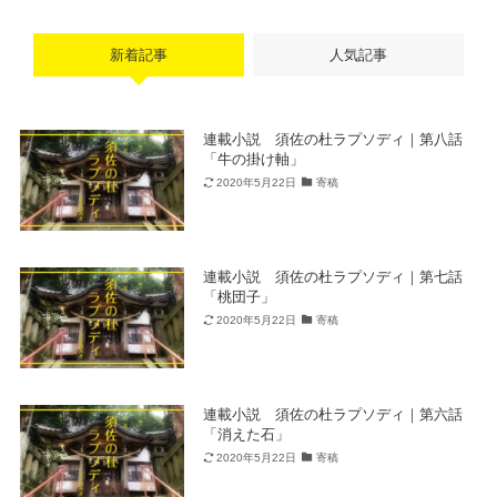
新着記事
人気記事
連載小説 須佐の杜ラプソディ｜第八話
「牛の掛け軸」
2020年5月22日
寄稿
連載小説 須佐の杜ラプソディ｜第七話
「桃団子」
2020年5月22日
寄稿
連載小説 須佐の杜ラプソディ｜第六話
「消えた石」
2020年5月22日
寄稿