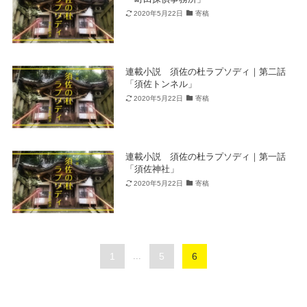
2020年5月22日
寄稿
連載小説 須佐の杜ラプソディ｜第二話
「須佐トンネル」
2020年5月22日
寄稿
連載小説 須佐の杜ラプソディ｜第一話
「須佐神社」
2020年5月22日
寄稿
1
...
5
6