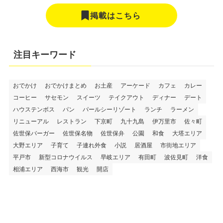
掲載はこちら
注目キーワード
おでかけ
おでかけまとめ
お土産
アーケード
カフェ
カレー
コーヒー
サセモン
スイーツ
テイクアウト
ディナー
デート
ハウステンボス
パン
パールシーリゾート
ランチ
ラーメン
リニューアル
レストラン
下京町
九十九島
伊万里市
佐々町
佐世保バーガー
佐世保名物
佐世保弁
公園
和食
大塔エリア
大野エリア
子育て
子連れ外食
小説
居酒屋
市街地エリア
平戸市
新型コロナウイルス
早岐エリア
有田町
波佐見町
洋食
相浦エリア
西海市
観光
開店