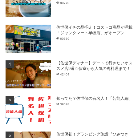
80770
佐世保イチの品揃え！コストコ商品が満載
「ジャンクマート早岐店」がオープン
60359
【佐世保ディナー】デートで行きたいオス
スメ店9選♡個室から人気の肉料理まで！
42404
知ってた？佐世保の有名人！「芸能人編」
39578
佐世保初！グランピング施設『ひみつき