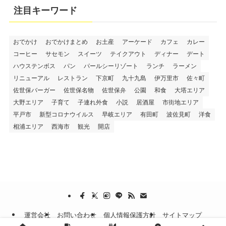
注目キーワード
おでかけ
おでかけまとめ
お土産
アーケード
カフェ
カレー
コーヒー
サセモン
スイーツ
テイクアウト
ディナー
デート
ハウステンボス
パン
パールシーリゾート
ランチ
ラーメン
リニューアル
レストラン
下京町
九十九島
伊万里市
佐々町
佐世保バーガー
佐世保名物
佐世保弁
公園
和食
大塔エリア
大野エリア
子育て
子連れ外食
小説
居酒屋
市街地エリア
平戸市
新型コロナウイルス
早岐エリア
有田町
波佐見町
洋食
相浦エリア
西海市
観光
開店
運営会社
お問い合わせ
個人情報保護方針
サイトマップ