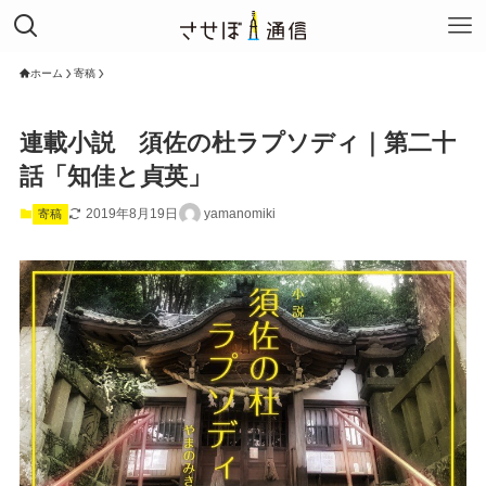
ホーム
寄稿
連載小説 須佐の杜ラプソディ｜第二十
話「知佳と貞英」
2019年8月19日
yamanomiki
寄稿