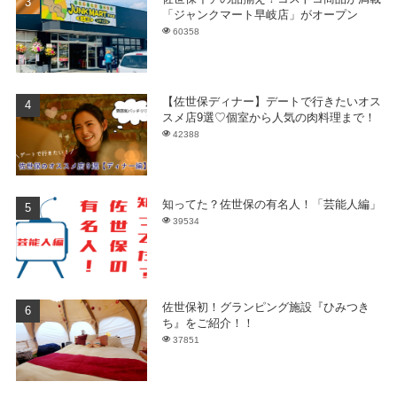
「ジャンクマート早岐店」がオープン
60358
【佐世保ディナー】デートで行きたいオス
スメ店9選♡個室から人気の肉料理まで！
42388
知ってた？佐世保の有名人！「芸能人編」
39534
佐世保初！グランピング施設『ひみつき
ち』をご紹介！！
37851