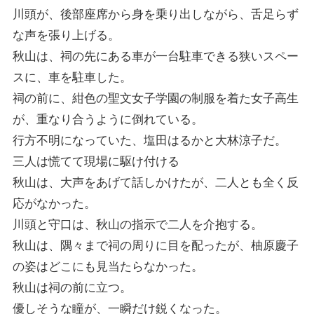
川頭が、後部座席から身を乗り出しながら、舌足らず
な声を張り上げる。
秋山は、祠の先にある車が一台駐車できる狭いスペー
スに、車を駐車した。
祠の前に、紺色の聖文女子学園の制服を着た女子高生
が、重なり合うように倒れている。
行方不明になっていた、塩田はるかと大林涼子だ。
三人は慌てて現場に駆け付ける
秋山は、大声をあげて話しかけたが、二人とも全く反
応がなかった。
川頭と守口は、秋山の指示で二人を介抱する。
秋山は、隅々まで祠の周りに目を配ったが、柚原慶子
の姿はどこにも見当たらなかった。
秋山は祠の前に立つ。
優しそうな瞳が、一瞬だけ鋭くなった。