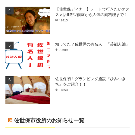
【佐世保ディナー】デートで行きたいオス
スメ店9選♡個室から人気の肉料理まで！
42415
知ってた？佐世保の有名人！「芸能人編」
39589
佐世保初！グランピング施設『ひみつき
ち』をご紹介！！
37853
佐世保市役所のお知らせ一覧