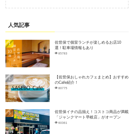
人気記事
佐世保で個室ランチが楽しめるお店10
選！駐車場情報もあり
85783
【佐世保おしゃれカフェまとめ】おすすめ
のCafe紹介！
80775
佐世保イチの品揃え！コストコ商品が満載
「ジャンクマート早岐店」がオープン
60361