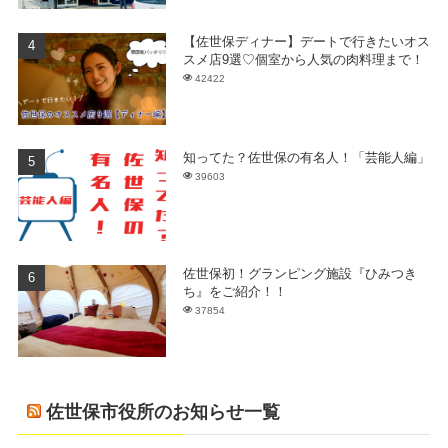
【佐世保ディナー】デートで行きたいオス
スメ店9選♡個室から人気の肉料理まで！
42422
知ってた？佐世保の有名人！「芸能人編」
39603
佐世保初！グランピング施設『ひみつき
ち』をご紹介！！
37854
佐世保市役所のお知らせ一覧