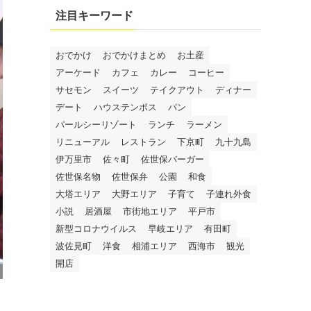
注目キーワード
おでかけ
おでかけまとめ
お土産
アーケード
カフェ
カレー
コーヒー
サセモン
スイーツ
テイクアウト
ディナー
デート
ハウステンボス
パン
パールシーリゾート
ランチ
ラーメン
リニューアル
レストラン
下京町
九十九島
伊万里市
佐々町
佐世保バーガー
佐世保名物
佐世保弁
公園
和食
大塔エリア
大野エリア
子育て
子連れ外食
小説
居酒屋
市街地エリア
平戸市
新型コロナウイルス
早岐エリア
有田町
波佐見町
洋食
相浦エリア
西海市
観光
開店