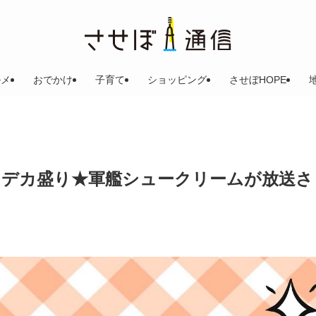
ルメ
おでかけ
子育て
ショッピング
させぼHOPE
後』デカ盛り★軍艦シュークリームが放送さ