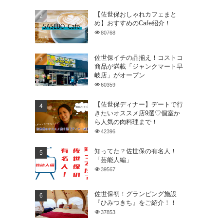
【佐世保おしゃれカフェまと
め】おすすめのCafe紹介！
80768
佐世保イチの品揃え！コストコ
商品が満載「ジャンクマート早
岐店」がオープン
60359
【佐世保ディナー】デートで行
きたいオススメ店9選♡個室か
ら人気の肉料理まで！
42396
知ってた？佐世保の有名人！
「芸能人編」
39567
佐世保初！グランピング施設
『ひみつきち』をご紹介！！
37853