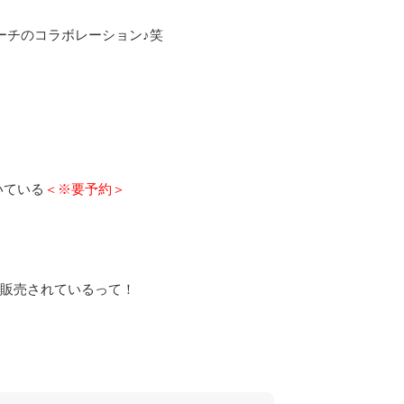
ーチのコラボレーション♪笑
いている
＜※要予約＞
販売されているって！