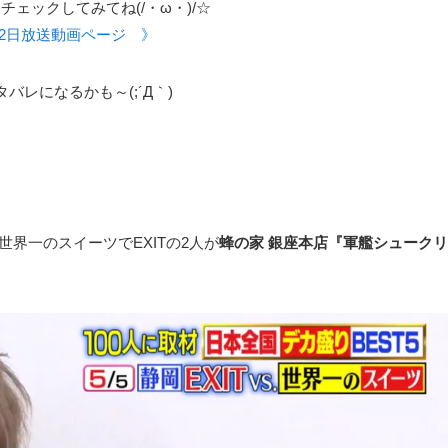
ェックしてみてね(/・ω・)/☆
12日放送動画ページ 》
バレになるかも～(;´Д｀)
、世界一のスイーツでEXITの2人が
蜂の家 銀座本店『軍艦シュークリ