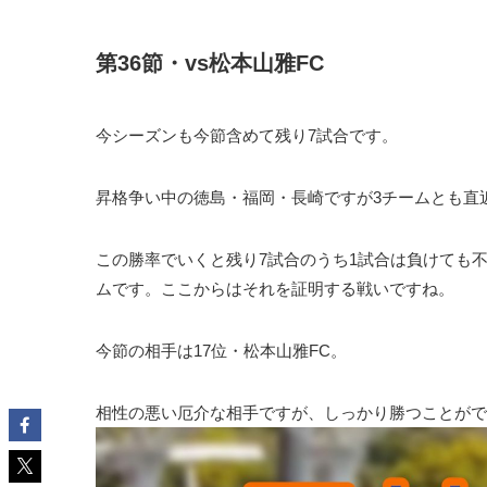
第36節・vs松本山雅FC
今シーズンも今節含めて残り7試合です。
昇格争い中の徳島・福岡・長崎ですが
3チームとも直近
この勝率でいくと残り7試合のうち1試合は負けても
ムです。ここからはそれを証明する戦いですね。
今節の相手は
17位・松本山雅FC
。
相性の悪い厄介な相手ですが、しっかり勝つことがで