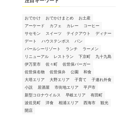
注目キーワード
おでかけ
おでかけまとめ
お土産
アーケード
カフェ
カレー
コーヒー
サセモン
スイーツ
テイクアウト
ディナー
デート
ハウステンボス
パン
パールシーリゾート
ランチ
ラーメン
リニューアル
レストラン
下京町
九十九島
伊万里市
佐々町
佐世保バーガー
佐世保名物
佐世保弁
公園
和食
大塔エリア
大野エリア
子育て
子連れ外食
小説
居酒屋
市街地エリア
平戸市
新型コロナウイルス
早岐エリア
有田町
波佐見町
洋食
相浦エリア
西海市
観光
開店