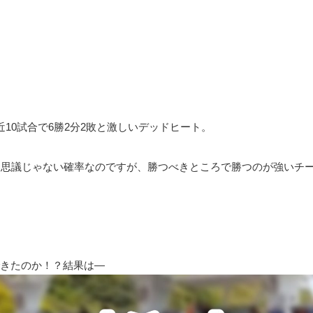
10試合で6勝2分2敗
と激しいデッドヒート。
不思議じゃない確率なのですが、勝つべきところで勝つのが強いチ
きたのか！？結果は―