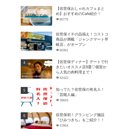
【佐世保おしゃれカフェまと
め】おすすめのCafe紹介！
80775
佐世保イチの品揃え！コストコ
商品が満載「ジャンクマート早
岐店」がオープン
60361
【佐世保ディナー】デートで行
きたいオススメ店9選♡個室か
ら人気の肉料理まで！
42422
。
知ってた？佐世保の有名人！
「芸能人編」
39603
佐世保初！グランピング施設
『ひみつきち』をご紹介！！
37854