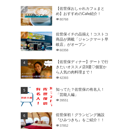
【佐世保おしゃれカフェまと
め】おすすめのCafe紹介！
80768
佐世保イチの品揃え！コストコ
商品が満載「ジャンクマート早
岐店」がオープン
60358
【佐世保ディナー】デートで行
きたいオススメ店9選♡個室か
ら人気の肉料理まで！
42393
知ってた？佐世保の有名人！
「芸能人編」
39551
佐世保初！グランピング施設
『ひみつきち』をご紹介！！
37852