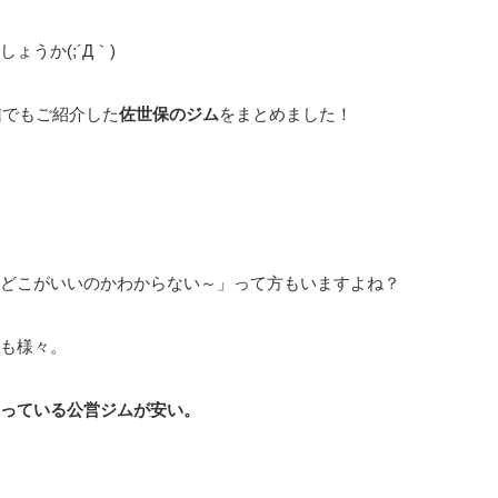
うか(;´Д｀)
信でもご紹介した
佐世保のジム
をまとめました！
どこがいいのかわからない～」って方もいますよね？
も様々。
っている公営ジムが安い。