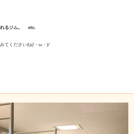
るジム。 etc.
くださいね(/・ω・)/