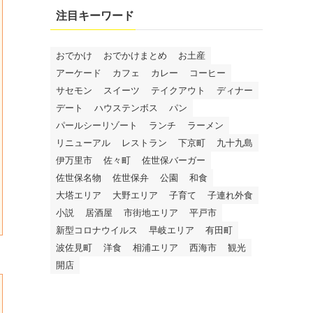
注目キーワード
おでかけ
おでかけまとめ
お土産
アーケード
カフェ
カレー
コーヒー
サセモン
スイーツ
テイクアウト
ディナー
デート
ハウステンボス
パン
パールシーリゾート
ランチ
ラーメン
リニューアル
レストラン
下京町
九十九島
伊万里市
佐々町
佐世保バーガー
佐世保名物
佐世保弁
公園
和食
大塔エリア
大野エリア
子育て
子連れ外食
小説
居酒屋
市街地エリア
平戸市
新型コロナウイルス
早岐エリア
有田町
波佐見町
洋食
相浦エリア
西海市
観光
開店