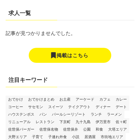
求人一覧
記事が見つかりませんでした。
掲載はこちら
注目キーワード
おでかけ
おでかけまとめ
お土産
アーケード
カフェ
カレー
コーヒー
サセモン
スイーツ
テイクアウト
ディナー
デート
ハウステンボス
パン
パールシーリゾート
ランチ
ラーメン
リニューアル
レストラン
下京町
九十九島
伊万里市
佐々町
佐世保バーガー
佐世保名物
佐世保弁
公園
和食
大塔エリア
大野エリア
子育て
子連れ外食
小説
居酒屋
市街地エリア