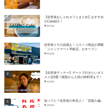
【佐世保おしゃれカフェまとめ】おすすめ
のCafe紹介！
80768
佐世保イチの品揃え！コストコ商品が満載
「ジャンクマート早岐店」がオープン
60358
【佐世保ディナー】デートで行きたいオス
スメ店9選♡個室から人気の肉料理まで！
42395
知ってた？佐世保の有名人！「芸能人編」
39556