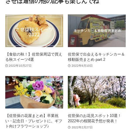
させぼ通信の他の記事も楽しんでね
【食欲の秋！】佐世保周辺で買え
佐世保で出会えるキッチンカー＆
る秋スイーツ4選
移動販売まとめ part.2
2022年10月27日
2022年6月10日
【佐世保の花屋まとめ】卒業祝
佐世保のお花見スポット10選！
い・記念日・プレゼントに。ギフ
2022年の桜開花予想が発表！
ト向けフラワーショップ♪
2022年2月27日