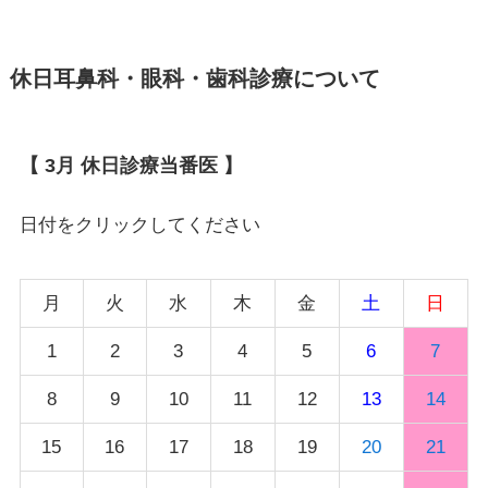
休日耳鼻科・眼科・歯科診療について
【 3月 休日診療当番医 】
日付をクリックしてください
月
火
水
木
金
土
日
1
2
3
4
5
6
7
8
9
10
11
12
13
14
15
16
17
18
19
20
21