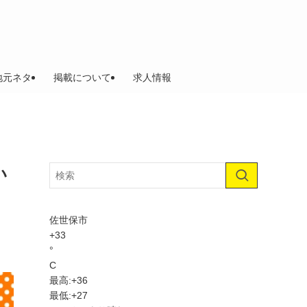
地元ネタ
掲載について
求人情報
い
佐世保市
+
33
°
C
最高:
+
36
最低:
+
27