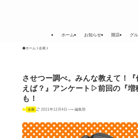
ホーム
お知らせ
開店
グ
ホーム
企画
させつー調べ。みんな教えて！『
えば？』アンケート▷前回の『増
も！
2021年12月4日
編集部
企画