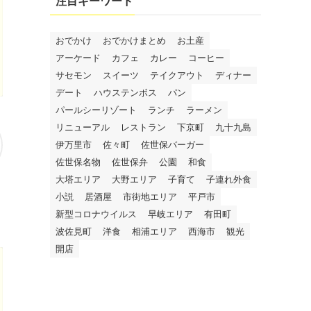
注目キーワード
おでかけ
おでかけまとめ
お土産
アーケード
カフェ
カレー
コーヒー
サセモン
スイーツ
テイクアウト
ディナー
デート
ハウステンボス
パン
パールシーリゾート
ランチ
ラーメン
リニューアル
レストラン
下京町
九十九島
伊万里市
佐々町
佐世保バーガー
佐世保名物
佐世保弁
公園
和食
大塔エリア
大野エリア
子育て
子連れ外食
小説
居酒屋
市街地エリア
平戸市
新型コロナウイルス
早岐エリア
有田町
波佐見町
洋食
相浦エリア
西海市
観光
開店