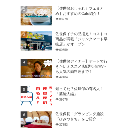
【佐世保おしゃれカフェまと
め】おすすめのCafe紹介！
80770
佐世保イチの品揃え！コストコ
商品が満載「ジャンクマート早
岐店」がオープン
60359
【佐世保ディナー】デートで行
きたいオススメ店9選♡個室か
ら人気の肉料理まで！
42404
知ってた？佐世保の有名人！
「芸能人編」
39578
佐世保初！グランピング施設
『ひみつきち』をご紹介！！
37853