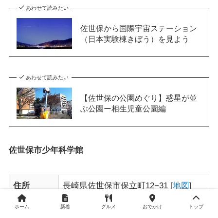
あわせて読みたい
佐世保から国際宇宙ステーション
（日本実験棟きぼう）を見よう
あわせて読みたい
【佐世保の公園めぐり】惑星が並
ぶ公園ー相生児童公園編
佐世保市少年科学館
住所
長崎県佐世保市保立町12−31 [
地図
]
時間
9:00〜17:00
ホーム
新着
グルメ
おでかけ
トップ