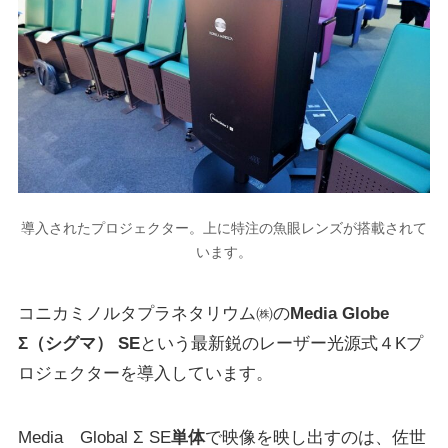
導入されたプロジェクター。上に特注の魚眼レンズが搭載されて
います。
コニカミノルタプラネタリウム㈱の
Media Globe
Σ（シグマ） SE
という最新鋭の
レーザー光源式４Kプ
ロジェクター
を導入しています。
Media Global Σ SE
単体
で映像を映し出すのは、
佐世