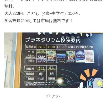
覧料
。
大人320円、こども（4歳~中学生）150円。
学習投映に関しては市民は
無料
です！
プログラム