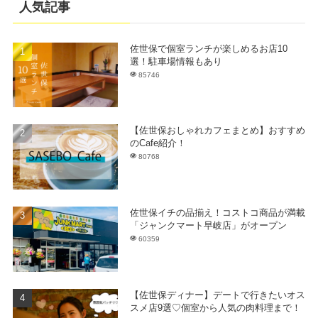
人気記事
佐世保で個室ランチが楽しめるお店10
選！駐車場情報もあり
85746
【佐世保おしゃれカフェまとめ】おすすめ
のCafe紹介！
80768
佐世保イチの品揃え！コストコ商品が満載
「ジャンクマート早岐店」がオープン
60359
【佐世保ディナー】デートで行きたいオス
スメ店9選♡個室から人気の肉料理まで！