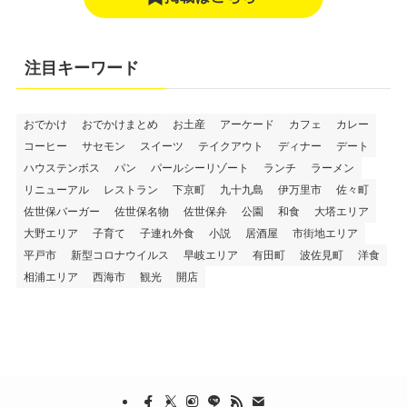
注目キーワード
おでかけ
おでかけまとめ
お土産
アーケード
カフェ
カレー
コーヒー
サセモン
スイーツ
テイクアウト
ディナー
デート
ハウステンボス
パン
パールシーリゾート
ランチ
ラーメン
リニューアル
レストラン
下京町
九十九島
伊万里市
佐々町
佐世保バーガー
佐世保名物
佐世保弁
公園
和食
大塔エリア
大野エリア
子育て
子連れ外食
小説
居酒屋
市街地エリア
平戸市
新型コロナウイルス
早岐エリア
有田町
波佐見町
洋食
相浦エリア
西海市
観光
開店