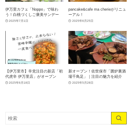
伊万里カフェ「Noppo」で味わ
pancake&cafe ma cherieがリニュ
う！白桃づくしご褒美サンデー
ーアル！
2025年7月1日
2025年6月25日
【伊万里市】辛党注目の新店「初
新オープン！佐世保市「囲炉裏酒
代虎辛 伊万里店」がオープン
場千鳥足」｜注目の魅力を紹介
2025年6月18日
2025年5月28日