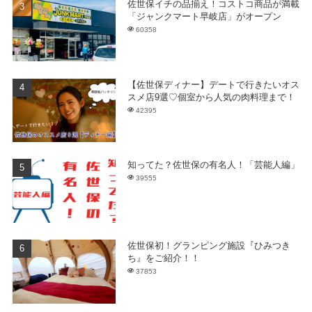
佐世保イチの品揃え！コストコ商品が満載
「ジャンクマート早岐店」がオープン
60358
【佐世保ディナー】デートで行きたいオス
スメ店9選♡個室から人気の肉料理まで！
42395
知ってた？佐世保の有名人！「芸能人編」
39555
佐世保初！グランピング施設『ひみつき
ち』をご紹介！！
37853