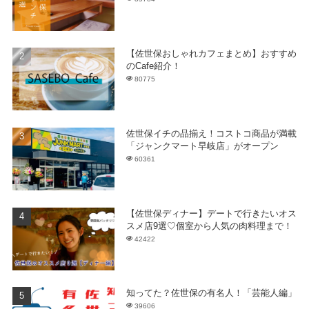
【佐世保おしゃれカフェまとめ】おすすめ
のCafe紹介！
80775
佐世保イチの品揃え！コストコ商品が満載
「ジャンクマート早岐店」がオープン
60361
【佐世保ディナー】デートで行きたいオス
スメ店9選♡個室から人気の肉料理まで！
42422
知ってた？佐世保の有名人！「芸能人編」
39606