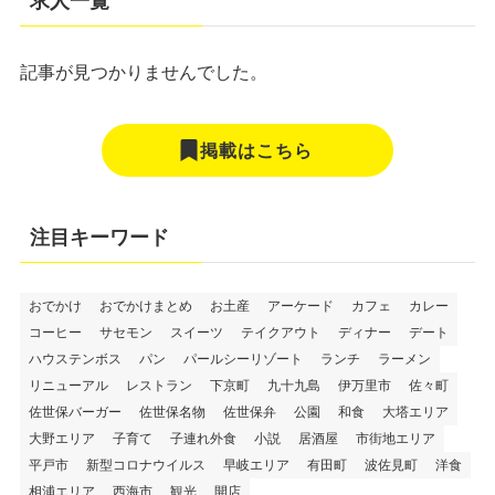
求人一覧
記事が見つかりませんでした。
掲載はこちら
注目キーワード
おでかけ
おでかけまとめ
お土産
アーケード
カフェ
カレー
コーヒー
サセモン
スイーツ
テイクアウト
ディナー
デート
ハウステンボス
パン
パールシーリゾート
ランチ
ラーメン
リニューアル
レストラン
下京町
九十九島
伊万里市
佐々町
佐世保バーガー
佐世保名物
佐世保弁
公園
和食
大塔エリア
大野エリア
子育て
子連れ外食
小説
居酒屋
市街地エリア
平戸市
新型コロナウイルス
早岐エリア
有田町
波佐見町
洋食
相浦エリア
西海市
観光
開店