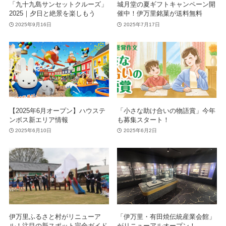
「九十九島サンセットクルーズ」
城月堂の夏ギフトキャンペーン開
2025｜夕日と絶景を楽しもう
催中！伊万里銘菓が送料無料
2025年9月16日
2025年7月17日
【2025年6月オープン】ハウステ
「小さな助け合いの物語賞」今年
ンボス新エリア情報
も募集スタート！
2025年6月10日
2025年6月2日
伊万里ふるさと村がリニューア
「伊万里・有田焼伝統産業会館」
ル！注目の新スポット完全ガイド
がリニューアルオープン！