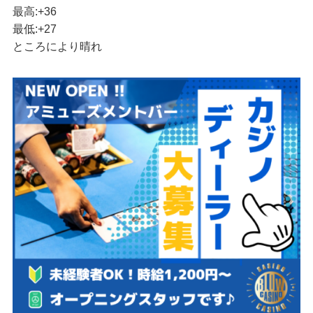
最高:
+
36
最低:
+
27
ところにより晴れ