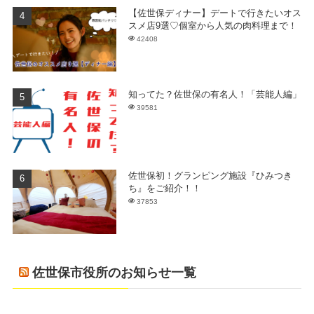
【佐世保ディナー】デートで行きたいオス
スメ店9選♡個室から人気の肉料理まで！
42408
知ってた？佐世保の有名人！「芸能人編」
39581
佐世保初！グランピング施設『ひみつき
ち』をご紹介！！
37853
佐世保市役所のお知らせ一覧