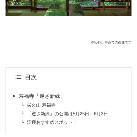
※5月2日時点での画像です
目次
寿福寺「逆さ新緑」
栄久山 寿福寺
『逆さ新緑』の公開は5月25日～6月3日
江迎おすすめスポット！