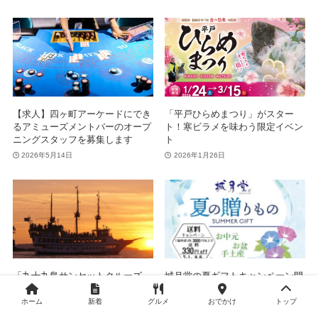
【求人】四ヶ町アーケードにでき
「平戸ひらめまつり」がスター
るアミューズメントバーのオープ
ト！寒ビラメを味わう限定イベン
ニングスタッフを募集します
ト
2026年5月14日
2026年1月26日
「九十九島サンセットクルーズ」
城月堂の夏ギフトキャンペーン開
2025｜夕日と絶景を楽しもう
催中！伊万里銘菓が送料無料
ホーム
新着
グルメ
おでかけ
トップ
2025年9月16日
2025年7月17日