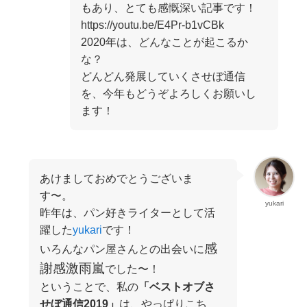
もあり、とても感慨深い記事です！
https://youtu.be/E4Pr-b1vCBk
2020年は、どんなことが起こるか
な？
どんどん発展していくさせぼ通信
を、今年もどうぞよろしくお願いし
ます！
あけましておめでとうございま
す〜。
yukari
昨年は、パン好きライターとして活
躍した
yukari
です！
感
いろんなパン屋さんとの出会いに
謝感激雨嵐
でした〜！
ということで、私の
「ベストオブさ
せぼ通信2019」
は、やっぱりこち