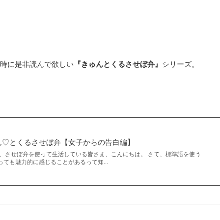
時に是非読んで欲しい
『きゅんとくるさせぼ弁』
シリーズ。
ん♡とくるさせぼ弁【女子からの告白編】
々、させぼ弁を使って生活している皆さま、こんにちは。 さて、標準語を使う
ても魅力的に感じることがあるって知...