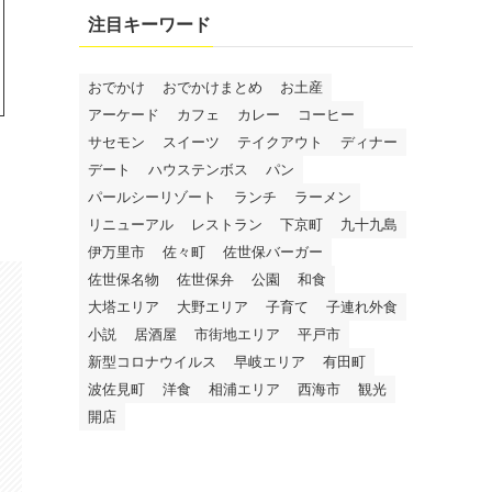
注目キーワード
おでかけ
おでかけまとめ
お土産
アーケード
カフェ
カレー
コーヒー
サセモン
スイーツ
テイクアウト
ディナー
デート
ハウステンボス
パン
パールシーリゾート
ランチ
ラーメン
リニューアル
レストラン
下京町
九十九島
伊万里市
佐々町
佐世保バーガー
佐世保名物
佐世保弁
公園
和食
大塔エリア
大野エリア
子育て
子連れ外食
小説
居酒屋
市街地エリア
平戸市
新型コロナウイルス
早岐エリア
有田町
波佐見町
洋食
相浦エリア
西海市
観光
開店