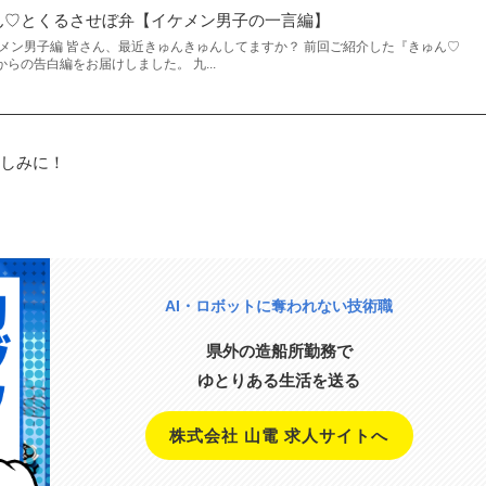
ん♡とくるさせぼ弁【イケメン男子の一言編】
ケメン男子編 皆さん、最近きゅんきゅんしてますか？ 前回ご紹介した『きゅん♡
らの告白編をお届けしました。 九...
しみに！
AI・ロボットに奪われない技術職
県外の造船所勤務で
ゆとりある生活を送る
株式会社 山電 求人サイトへ