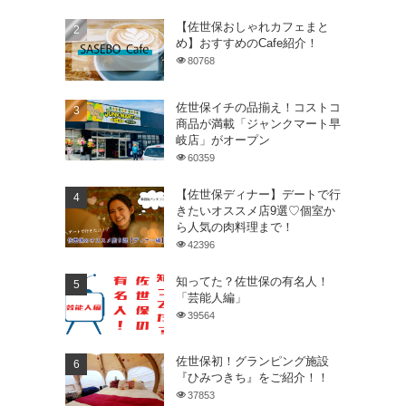
【佐世保おしゃれカフェまと
め】おすすめのCafe紹介！
80768
佐世保イチの品揃え！コストコ
商品が満載「ジャンクマート早
岐店」がオープン
60359
【佐世保ディナー】デートで行
きたいオススメ店9選♡個室か
ら人気の肉料理まで！
42396
知ってた？佐世保の有名人！
「芸能人編」
39564
佐世保初！グランピング施設
『ひみつきち』をご紹介！！
37853