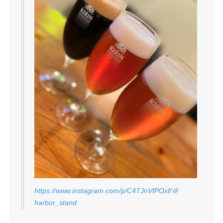
https://www.instagram.com/p/C4TJnVfPOxf/＠
harbor_stand