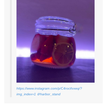
https://www.instagram.com/p/C4roctIvxeq/?
img_index=1
＠harbor_stand