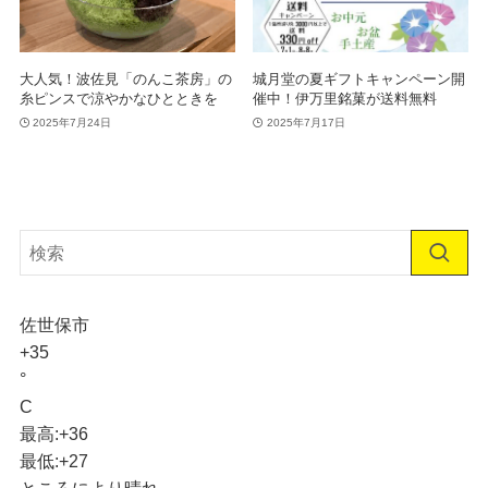
大人気！波佐見「のんこ茶房」の
城月堂の夏ギフトキャンペーン開
糸ピンスで涼やかなひとときを
催中！伊万里銘菓が送料無料
2025年7月24日
2025年7月17日
佐世保市
+
35
°
C
最高:
+
36
最低:
+
27
ところにより晴れ