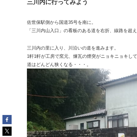
三川内に行ってみよう
佐世保駅側から国道35号を南に。
「三川内山入口」の看板のある道を右折、線路を超え
三川内の里に入り、川沿いの道を進みます。
1軒1軒が工房で窯元、煉瓦の煙突がニョキニョキし
道はどんどん狭くなる・・・。