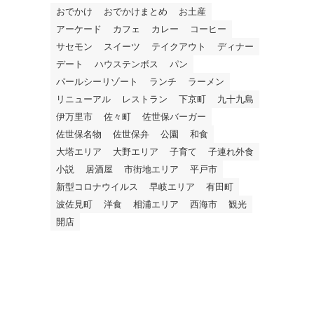
おでかけ
おでかけまとめ
お土産
アーケード
カフェ
カレー
コーヒー
サセモン
スイーツ
テイクアウト
ディナー
デート
ハウステンボス
パン
パールシーリゾート
ランチ
ラーメン
リニューアル
レストラン
下京町
九十九島
伊万里市
佐々町
佐世保バーガー
佐世保名物
佐世保弁
公園
和食
大塔エリア
大野エリア
子育て
子連れ外食
小説
居酒屋
市街地エリア
平戸市
新型コロナウイルス
早岐エリア
有田町
波佐見町
洋食
相浦エリア
西海市
観光
開店