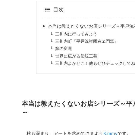
目次
本当は教えたくないお店シリーズ～平戸洸
三川内に行ってみよう
三川内町『平戸洸祥団右ヱ門窯』
窯の変遷
世界に広がる伝統工芸
三川内よかとこ！他もぜひチェックして
本当は教えたくないお店シリーズ～平
～
秋も深まり、アートを求めてさまよう
Kimmy
です。