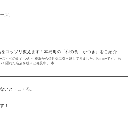
ーズ。
店をコッソリ教えます！本島町の『和の食 かつき』をご紹介
ズ～和の食 かつき～ 横浜から佐世保に引っ越してきました、Kimmyです。 佐
！隠れた名店を続々と発見中。 本...
ないと・こ・ろ。
す！