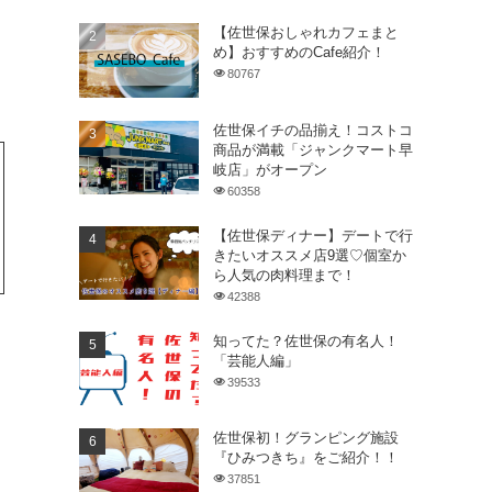
【佐世保おしゃれカフェまと
め】おすすめのCafe紹介！
80767
佐世保イチの品揃え！コストコ
商品が満載「ジャンクマート早
岐店」がオープン
60358
【佐世保ディナー】デートで行
きたいオススメ店9選♡個室か
ら人気の肉料理まで！
42388
知ってた？佐世保の有名人！
「芸能人編」
39533
佐世保初！グランピング施設
『ひみつきち』をご紹介！！
37851