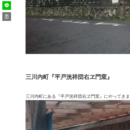
三川内町『平戸洸祥団右ヱ門窯』
三川内町にある『平戸洸祥団右ヱ門窯』にやってきま