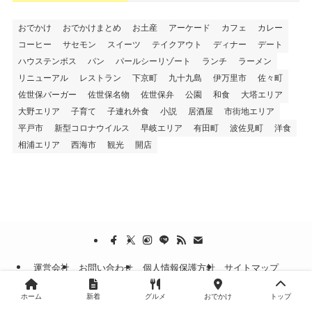
おでかけ
おでかけまとめ
お土産
アーケード
カフェ
カレー
コーヒー
サセモン
スイーツ
テイクアウト
ディナー
デート
ハウステンボス
パン
パールシーリゾート
ランチ
ラーメン
リニューアル
レストラン
下京町
九十九島
伊万里市
佐々町
佐世保バーガー
佐世保名物
佐世保弁
公園
和食
大塔エリア
大野エリア
子育て
子連れ外食
小説
居酒屋
市街地エリア
平戸市
新型コロナウイルス
早岐エリア
有田町
波佐見町
洋食
相浦エリア
西海市
観光
開店
運営会社
お問い合わせ
個人情報保護方針
サイトマップ
©
させぼ通信
ホーム
新着
グルメ
おでかけ
トップ