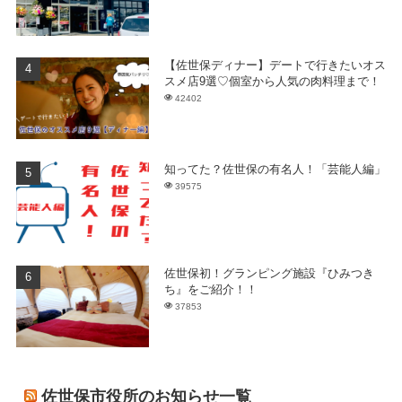
【佐世保ディナー】デートで行きたいオス
スメ店9選♡個室から人気の肉料理まで！
42402
知ってた？佐世保の有名人！「芸能人編」
39575
佐世保初！グランピング施設『ひみつき
ち』をご紹介！！
37853
佐世保市役所のお知らせ一覧