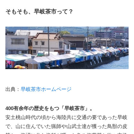
そもそも、早岐茶市って？
出典：
早岐茶市ホームページ
400有余年の歴史をもつ「早岐茶市」。
安土桃山時代の頃から海陸共に交通の要であった早岐
で、山に住んでいた猟師や山武士達が獲った鳥獣の皮