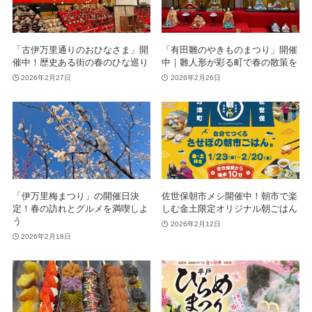
「古伊万里通りのおひなさま」開
「有田雛のやきものまつり」開催
催中！歴史ある街の春のひな巡り
中｜雛人形が彩る町で春の散策を
2026年2月27日
2026年2月26日
「伊万里梅まつり」の開催日決
佐世保朝市メシ開催中！朝市で楽
定！春の訪れとグルメを満喫しよ
しむ金土限定オリジナル朝ごはん
う
2026年2月12日
2026年2月18日