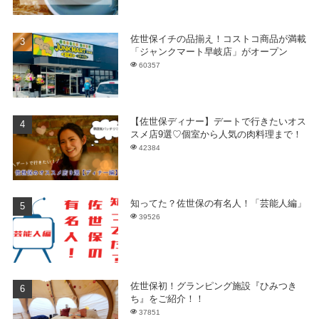
佐世保イチの品揃え！コストコ商品が満載
「ジャンクマート早岐店」がオープン
60357
【佐世保ディナー】デートで行きたいオス
スメ店9選♡個室から人気の肉料理まで！
42384
知ってた？佐世保の有名人！「芸能人編」
39526
佐世保初！グランピング施設『ひみつき
ち』をご紹介！！
37851