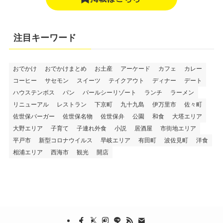
注目キーワード
おでかけ
おでかけまとめ
お土産
アーケード
カフェ
カレー
コーヒー
サセモン
スイーツ
テイクアウト
ディナー
デート
ハウステンボス
パン
パールシーリゾート
ランチ
ラーメン
リニューアル
レストラン
下京町
九十九島
伊万里市
佐々町
佐世保バーガー
佐世保名物
佐世保弁
公園
和食
大塔エリア
大野エリア
子育て
子連れ外食
小説
居酒屋
市街地エリア
平戸市
新型コロナウイルス
早岐エリア
有田町
波佐見町
洋食
相浦エリア
西海市
観光
開店