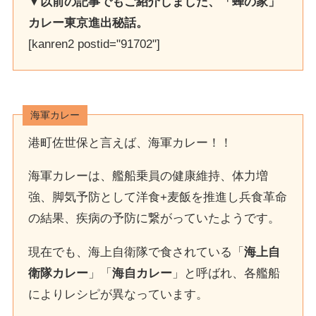
▼以前の記事でもご紹介しました、「蜂の家」
カレー東京進出秘話。
[kanren2 postid="91702"]
海軍カレー
港町佐世保と言えば、海軍カレー！！
海軍カレーは、艦船乗員の健康維持、体力増
強、脚気予防として洋食+麦飯を推進し兵食革命
の結果、疾病の予防に繋がっていたようです。
現在でも、海上自衛隊で食されている「
海上自
衛隊カレー
」「
海自カレー
」と呼ばれ、各艦船
によりレシピが異なっています。