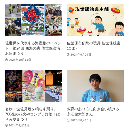
佐世保を代表する海産物のイベン
佐世保市伝統の玩具 佐世保独楽
ト・第24回 西海の恵 佐世保漁港
(こま)
お魚まつり
2024年9月27日
2024年10月11日
名物・波佐見焼を鳴らす踊り、
教育のあり方に向き合い続ける
700発の花火やコンプラ灯篭！は
永江健太郎さん
さみ夏まつり
2024年8月13日
2024年8月21日