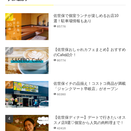
佐世保で個室ランチが楽しめるお店10
選！駐車場情報もあり
85776
【佐世保おしゃれカフェまとめ】おすすめ
のCafe紹介！
80774
佐世保イチの品揃え！コストコ商品が満載
「ジャンクマート早岐店」がオープン
60360
【佐世保ディナー】デートで行きたいオス
スメ店9選♡個室から人気の肉料理まで！
42416