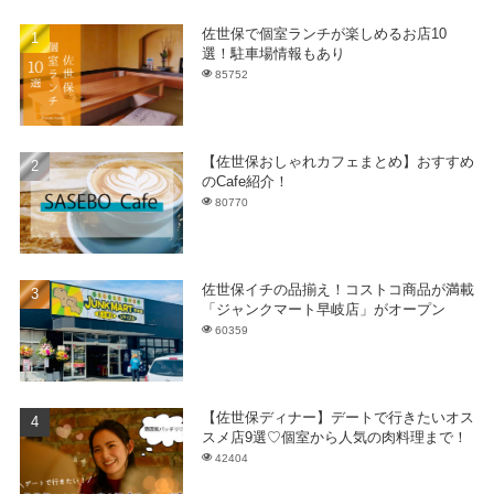
佐世保で個室ランチが楽しめるお店10
選！駐車場情報もあり
85752
【佐世保おしゃれカフェまとめ】おすすめ
のCafe紹介！
80770
佐世保イチの品揃え！コストコ商品が満載
「ジャンクマート早岐店」がオープン
60359
【佐世保ディナー】デートで行きたいオス
スメ店9選♡個室から人気の肉料理まで！
42404