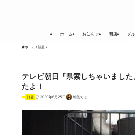
ホーム
お知らせ
開店
グ
ホーム
話題
テレビ朝日『県索しちゃいました
たよ！
2020年8月25日
編集ちょ
話題