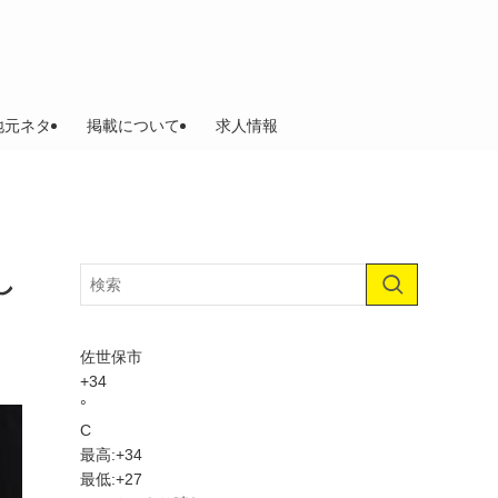
地元ネタ
掲載について
求人情報
し
佐世保市
+
34
°
C
最高:
+
34
最低:
+
27