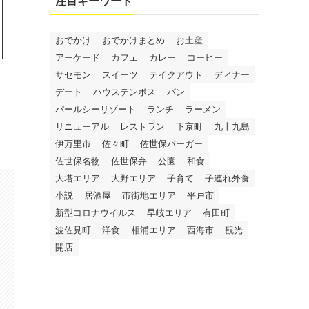
注目キーワード
おでかけ
おでかけまとめ
お土産
アーケード
カフェ
カレー
コーヒー
サセモン
スイーツ
テイクアウト
ディナー
デート
ハウステンボス
パン
パールシーリゾート
ランチ
ラーメン
リニューアル
レストラン
下京町
九十九島
伊万里市
佐々町
佐世保バーガー
佐世保名物
佐世保弁
公園
和食
大塔エリア
大野エリア
子育て
子連れ外食
小説
居酒屋
市街地エリア
平戸市
新型コロナウイルス
早岐エリア
有田町
波佐見町
洋食
相浦エリア
西海市
観光
開店