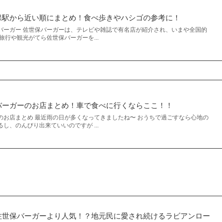
保駅から近い順にまとめ！食べ歩きやハシゴの参考に！
バーガー 佐世保バーガーは、テレビや雑誌で有名店が紹介され、いまや全国的
旅行や観光がてら佐世保バーガーを...
バーガーのお店まとめ！車で食べに行くならここ！！
のお店まとめ 最近雨の日が多くなってきましたね〜 おうちで過ごすなら心地の
し、のんびり出来ていいのですが ...
佐世保バーガーより人気！？地元民に愛され続けるラビアンロー