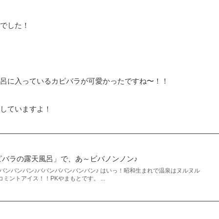
でした！
風呂に入っているカピバラが可愛かったですね〜！！
していますよ！
ピバラの露天風呂」で、あ～ビバノンノン♪
バンバンバン♪ババンババンバンバン♪ はいっ！昭和生まれで温泉はヌルヌル
ミントアイス！！PKやまもとです。 ...