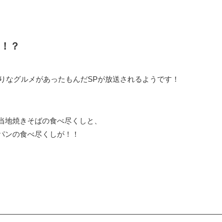
！？
びっくりなグルメがあったもんだSP
が放送されるようです！
ご当地焼きそばの食べ尽くしと、
地パンの食べ尽くしが！！