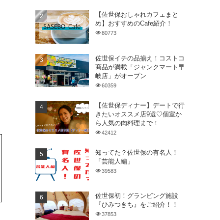
【佐世保おしゃれカフェまと
め】おすすめのCafe紹介！
80773
佐世保イチの品揃え！コストコ
商品が満載「ジャンクマート早
岐店」がオープン
60359
【佐世保ディナー】デートで行
きたいオススメ店9選♡個室か
ら人気の肉料理まで！
42412
知ってた？佐世保の有名人！
「芸能人編」
39583
佐世保初！グランピング施設
『ひみつきち』をご紹介！！
37853