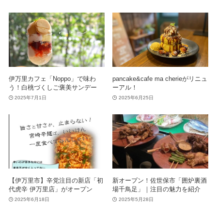
伊万里カフェ「Noppo」で味わ
pancake&cafe ma cherieがリニュ
う！白桃づくしご褒美サンデー
ーアル！
2025年7月1日
2025年6月25日
【伊万里市】辛党注目の新店「初
新オープン！佐世保市「囲炉裏酒
代虎辛 伊万里店」がオープン
場千鳥足」｜注目の魅力を紹介
2025年6月18日
2025年5月28日