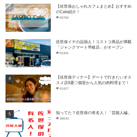
【佐世保おしゃれカフェまとめ】おすすめ
のCafe紹介！
80780
佐世保イチの品揃え！コストコ商品が満載
「ジャンクマート早岐店」がオープン
60361
【佐世保ディナー】デートで行きたいオス
スメ店9選♡個室から人気の肉料理まで！
42427
知ってた？佐世保の有名人！「芸能人編」
39630