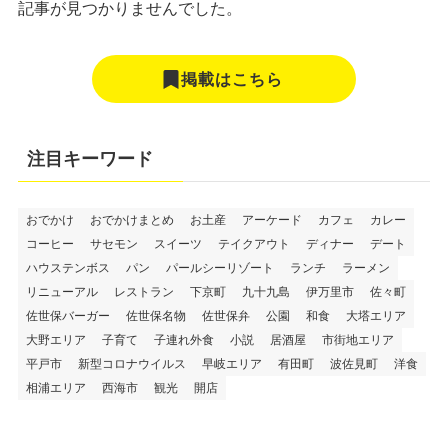
記事が見つかりませんでした。
掲載はこちら
注目キーワード
おでかけ
おでかけまとめ
お土産
アーケード
カフェ
カレー
コーヒー
サセモン
スイーツ
テイクアウト
ディナー
デート
ハウステンボス
パン
パールシーリゾート
ランチ
ラーメン
リニューアル
レストラン
下京町
九十九島
伊万里市
佐々町
佐世保バーガー
佐世保名物
佐世保弁
公園
和食
大塔エリア
大野エリア
子育て
子連れ外食
小説
居酒屋
市街地エリア
平戸市
新型コロナウイルス
早岐エリア
有田町
波佐見町
洋食
相浦エリア
西海市
観光
開店