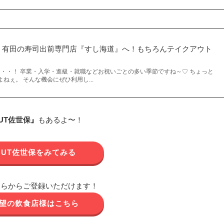
！有田の寿司出前専門店『すし海道』へ！もちろんテイクアウト
・・・！ 卒業・入学・進級・就職などお祝いごとの多い季節ですね～♡ ちょっと
ねぇ。 そんな機会にぜひ利用し...
OUT佐世保』
もあるよ〜！
 OUT佐世保をみてみる
ちらからご登録いただけます！
望の飲食店様はこちら