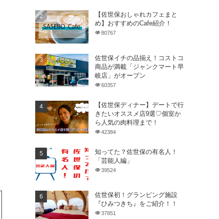
【佐世保おしゃれカフェまと
め】おすすめのCafe紹介！
80767
佐世保イチの品揃え！コストコ
商品が満載「ジャンクマート早
岐店」がオープン
60357
【佐世保ディナー】デートで行
きたいオススメ店9選♡個室か
ら人気の肉料理まで！
42384
知ってた？佐世保の有名人！
「芸能人編」
39524
佐世保初！グランピング施設
『ひみつきち』をご紹介！！
37851