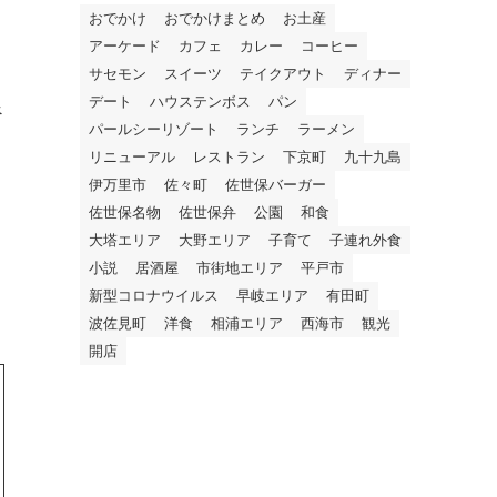
おでかけ
おでかけまとめ
お土産
アーケード
カフェ
カレー
コーヒー
サセモン
スイーツ
テイクアウト
ディナー
デート
ハウステンボス
パン
べ
パールシーリゾート
ランチ
ラーメン
リニューアル
レストラン
下京町
九十九島
伊万里市
佐々町
佐世保バーガー
佐世保名物
佐世保弁
公園
和食
大塔エリア
大野エリア
子育て
子連れ外食
小説
居酒屋
市街地エリア
平戸市
新型コロナウイルス
早岐エリア
有田町
波佐見町
洋食
相浦エリア
西海市
観光
開店