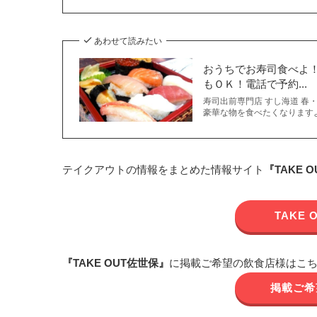
あわせて読みたい
おうちでお寿司食べよ
もＯＫ！電話で予約...
寿司出前専門店 すし海道 春
豪華な物を食べたくなりますよ
テイクアウトの情報をまとめた情報サイト
『TAKE 
TAKE
『TAKE OUT佐世保』
に掲載ご希望の飲食店様はこ
掲載ご希