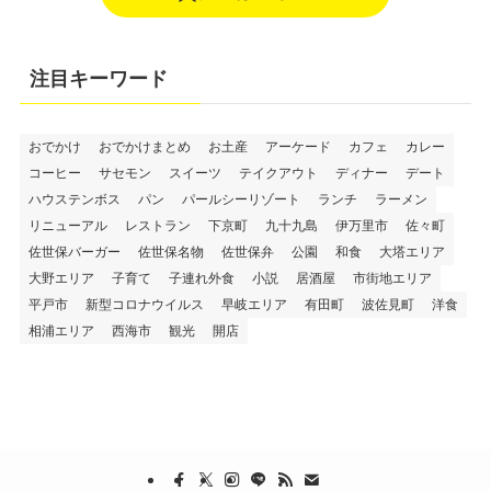
注目キーワード
おでかけ
おでかけまとめ
お土産
アーケード
カフェ
カレー
コーヒー
サセモン
スイーツ
テイクアウト
ディナー
デート
ハウステンボス
パン
パールシーリゾート
ランチ
ラーメン
リニューアル
レストラン
下京町
九十九島
伊万里市
佐々町
佐世保バーガー
佐世保名物
佐世保弁
公園
和食
大塔エリア
大野エリア
子育て
子連れ外食
小説
居酒屋
市街地エリア
平戸市
新型コロナウイルス
早岐エリア
有田町
波佐見町
洋食
相浦エリア
西海市
観光
開店