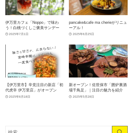
伊万里カフェ「Noppo」で味わ
pancake&cafe ma cherieがリニュ
う！白桃づくしご褒美サンデー
ーアル！
2025年7月1日
2025年6月25日
【伊万里市】辛党注目の新店「初
新オープン！佐世保市「囲炉裏酒
代虎辛 伊万里店」がオープン
場千鳥足」｜注目の魅力を紹介
2025年6月18日
2025年5月28日