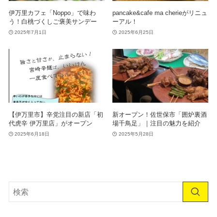
伊万里カフェ「Noppo」で味わ
pancake&cafe ma cherieがリニュ
う！白桃づくしご褒美サンデー
ーアル！
2025年7月1日
2025年6月25日
【伊万里市】辛党注目の新店「初
新オープン！佐世保市「囲炉裏酒
代虎辛 伊万里店」がオープン
場千鳥足」｜注目の魅力を紹介
2025年6月18日
2025年5月28日