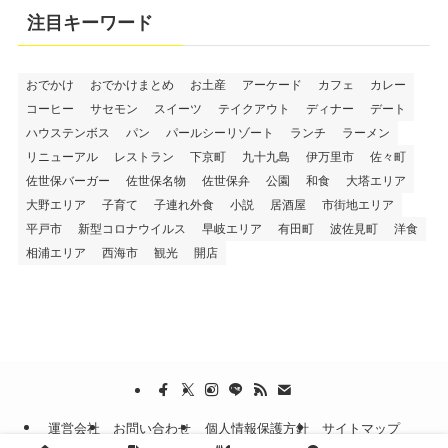
注目キーワード
おでかけ
おでかけまとめ
お土産
アーケード
カフェ
カレー
コーヒー
サセモン
スイーツ
テイクアウト
ディナー
デート
ハウステンボス
パン
パールシーリゾート
ランチ
ラーメン
リニューアル
レストラン
下京町
九十九島
伊万里市
佐々町
佐世保バーガー
佐世保名物
佐世保弁
公園
和食
大塔エリア
大野エリア
子育て
子連れ外食
小説
居酒屋
市街地エリア
平戸市
新型コロナウイルス
早岐エリア
有田町
波佐見町
洋食
相浦エリア
西海市
観光
開店
運営会社
お問い合わせ
個人情報保護方針
サイトマップ