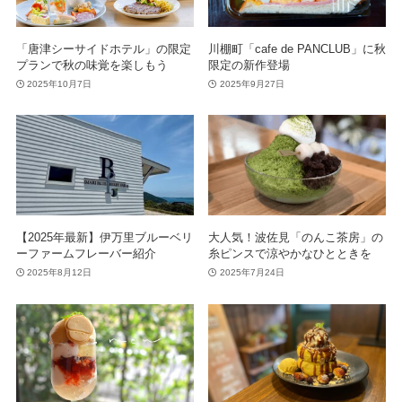
「唐津シーサイドホテル」の限定
川棚町「cafe de PANCLUB」に秋
プランで秋の味覚を楽しもう
限定の新作登場
2025年10月7日
2025年9月27日
【2025年最新】伊万里ブルーベリ
大人気！波佐見「のんこ茶房」の
ーファームフレーバー紹介
糸ピンスで涼やかなひとときを
2025年8月12日
2025年7月24日