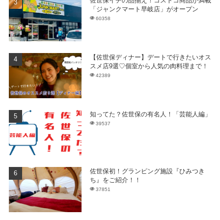
佐世保イチの品揃え！コストコ商品が満載
「ジャンクマート早岐店」がオープン
60358
【佐世保ディナー】デートで行きたいオス
スメ店9選♡個室から人気の肉料理まで！
42389
知ってた？佐世保の有名人！「芸能人編」
39537
佐世保初！グランピング施設『ひみつき
ち』をご紹介！！
37851