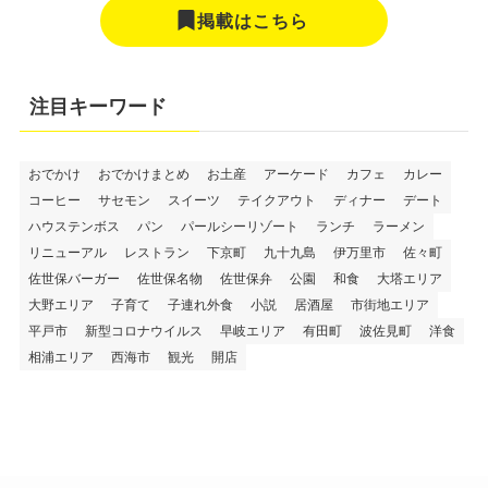
掲載はこちら
注目キーワード
おでかけ
おでかけまとめ
お土産
アーケード
カフェ
カレー
コーヒー
サセモン
スイーツ
テイクアウト
ディナー
デート
ハウステンボス
パン
パールシーリゾート
ランチ
ラーメン
リニューアル
レストラン
下京町
九十九島
伊万里市
佐々町
佐世保バーガー
佐世保名物
佐世保弁
公園
和食
大塔エリア
大野エリア
子育て
子連れ外食
小説
居酒屋
市街地エリア
平戸市
新型コロナウイルス
早岐エリア
有田町
波佐見町
洋食
相浦エリア
西海市
観光
開店