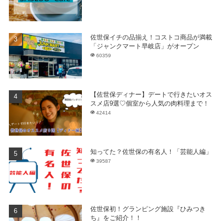
佐世保イチの品揃え！コストコ商品が満載
「ジャンクマート早岐店」がオープン
60359
【佐世保ディナー】デートで行きたいオス
スメ店9選♡個室から人気の肉料理まで！
42414
知ってた？佐世保の有名人！「芸能人編」
39587
佐世保初！グランピング施設『ひみつき
ち』をご紹介！！