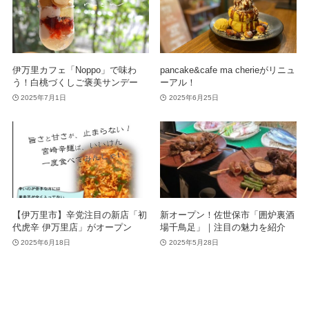
伊万里カフェ「Noppo」で味わ
pancake&cafe ma cherieがリニュ
う！白桃づくしご褒美サンデー
ーアル！
2025年7月1日
2025年6月25日
【伊万里市】辛党注目の新店「初
新オープン！佐世保市「囲炉裏酒
代虎辛 伊万里店」がオープン
場千鳥足」｜注目の魅力を紹介
2025年6月18日
2025年5月28日