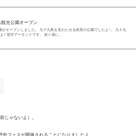
島観光公園オープン
園がオープンしました。 九十九島を見わたせる絶景の公園でしたよ~。 九十九
！望月アーモンドです。 俵ヶ浦に...
前じゃないよ）。
野外フェスが開催
されることになりましたよ。