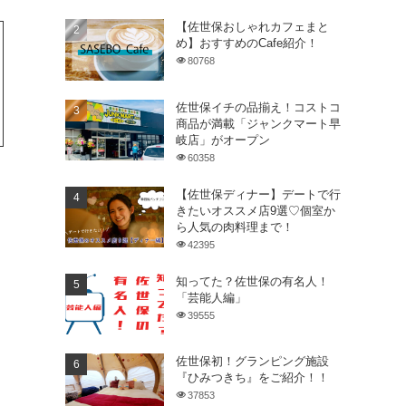
【佐世保おしゃれカフェまと
め】おすすめのCafe紹介！
80768
佐世保イチの品揃え！コストコ
商品が満載「ジャンクマート早
岐店」がオープン
60358
【佐世保ディナー】デートで行
きたいオススメ店9選♡個室か
ら人気の肉料理まで！
42395
知ってた？佐世保の有名人！
「芸能人編」
39555
佐世保初！グランピング施設
『ひみつきち』をご紹介！！
37853