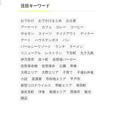
注目キーワード
おでかけ
おでかけまとめ
お土産
アーケード
カフェ
カレー
コーヒー
サセモン
スイーツ
テイクアウト
ディナー
デート
ハウステンボス
パン
パールシーリゾート
ランチ
ラーメン
リニューアル
レストラン
下京町
九十九島
伊万里市
佐々町
佐世保バーガー
佐世保名物
佐世保弁
公園
和食
大塔エリア
大野エリア
子育て
子連れ外食
小説
居酒屋
市街地エリア
平戸市
新型コロナウイルス
早岐エリア
有田町
波佐見町
洋食
相浦エリア
西海市
観光
開店