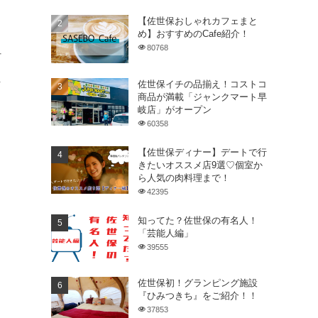
【佐世保おしゃれカフェまと
め】おすすめのCafe紹介！
80768
町
え
佐世保イチの品揃え！コストコ
商品が満載「ジャンクマート早
岐店」がオープン
60358
【佐世保ディナー】デートで行
きたいオススメ店9選♡個室か
ら人気の肉料理まで！
42395
知ってた？佐世保の有名人！
「芸能人編」
39555
佐世保初！グランピング施設
『ひみつきち』をご紹介！！
37853