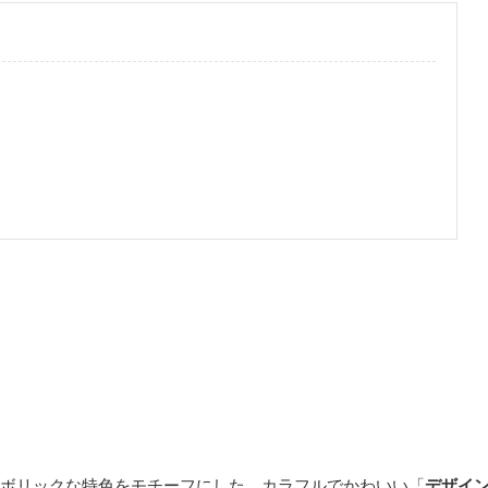
？
ボリックな特色をモチーフにした、カラフルでかわいい「
デザイ