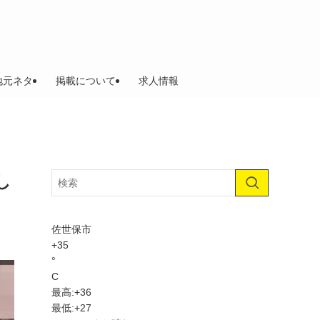
地元ネタ
掲載について
求人情報
し
佐世保市
+
35
°
C
最高:
+
36
最低:
+
27