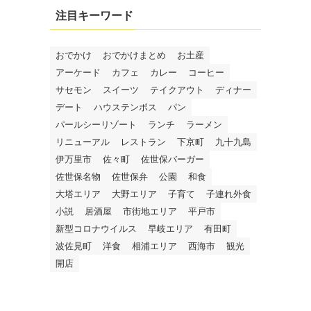
注目キーワード
おでかけ
おでかけまとめ
お土産
アーケード
カフェ
カレー
コーヒー
サセモン
スイーツ
テイクアウト
ディナー
デート
ハウステンボス
パン
パールシーリゾート
ランチ
ラーメン
リニューアル
レストラン
下京町
九十九島
伊万里市
佐々町
佐世保バーガー
佐世保名物
佐世保弁
公園
和食
大塔エリア
大野エリア
子育て
子連れ外食
小説
居酒屋
市街地エリア
平戸市
新型コロナウイルス
早岐エリア
有田町
波佐見町
洋食
相浦エリア
西海市
観光
開店