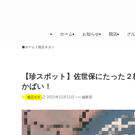
ホーム
お知らせ
開店
グ
ホーム
地元ネタ
【珍スポット】佐世保にたった２
かばい！
2021年12月11日
編集部
地元ネタ