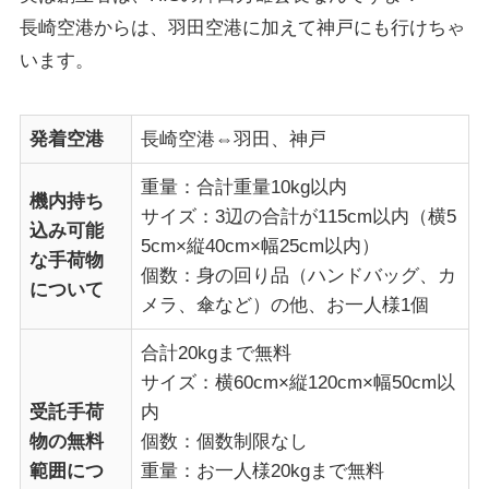
長崎空港からは、羽田空港に加えて神戸にも行けちゃ
います。
発着空港
長崎空港⇔羽田、神戸
重量：合計重量10kg以内
機内持ち
サイズ：3辺の合計が115cm以内（横5
込み可能
5cm×縦40cm×幅25cm以内）
な手荷物
個数：身の回り品（ハンドバッグ、カ
について
メラ、傘など）の他、お一人様1個
合計20kgまで無料
サイズ：横60cm×縦120cm×幅50cm以
受託手荷
内
物の無料
個数：個数制限なし
範囲につ
重量：お一人様20kgまで無料