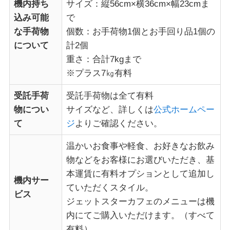
機内持ち
サイズ：縦56cm×横36cm×幅23cmま
込み可能
で
な手荷物
個数：お手荷物1個とお手回り品1個の
について
計2個
重さ：合計7kgまで
※プラス7㎏有料
受託手荷
受託手荷物は全て有料
物につい
サイズなど、詳しくは
公式ホームペー
て
ジ
よりご確認ください。
温かいお食事や軽食、お好きなお飲み
物などをお客様にお選びいただき、基
本運賃に有料オプションとして追加し
機内サー
ていただくスタイル。
ビス
ジェットスターカフェのメニューは機
内にてご購入いただけます。（すべて
有料）