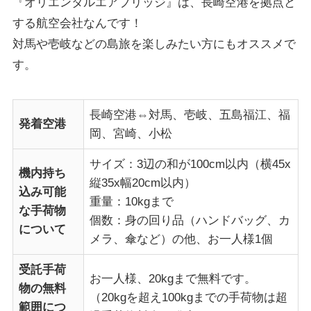
『オリエンタルエアブリッジ』は、長崎空港を拠点と
する航空会社なんです！
対馬や壱岐などの島旅を楽しみたい方にもオススメで
す。
長崎空港⇔対馬、壱岐、五島福江、福
発着空港
岡、宮崎、小松
サイズ：3辺の和が100cm以内（横45x
機内持ち
縦35x幅20cm以内）
込み可能
重量：10kgまで
な手荷物
個数：身の回り品（ハンドバッグ、カ
について
メラ、傘など）の他、お一人様1個
受託手荷
お一人様、20kgまで無料です。
物の無料
（20kgを超え100kgまでの手荷物は超
範囲につ