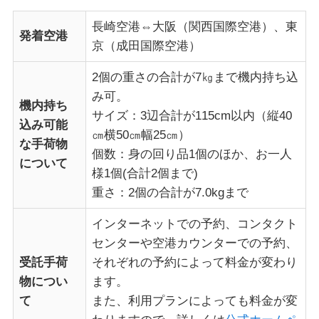
長崎空港⇔大阪（関西国際空港）、東
発着空港
京（成田国際空港）
2個の重さの合計が7㎏まで機内持ち込
み可。
機内持ち
サイズ：3辺合計が115cm以内（縦40
込み可能
㎝横50㎝幅25㎝）
な手荷物
個数：身の回り品1個のほか、お一人
について
様1個(合計2個まで)
重さ：2個の合計が7.0kgまで
インターネットでの予約、コンタクト
センターや空港カウンターでの予約、
受託手荷
それぞれの予約によって料金が変わり
物につい
ます。
て
また、利用プランによっても料金が変