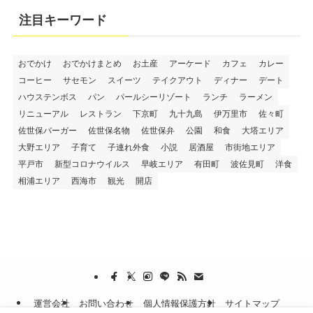
注目キーワード
おでかけ
おでかけまとめ
お土産
アーケード
カフェ
カレー
コーヒー
サセモン
スイーツ
テイクアウト
ディナー
デート
ハウステンボス
パン
パールシーリゾート
ランチ
ラーメン
リニューアル
レストラン
下京町
九十九島
伊万里市
佐々町
佐世保バーガー
佐世保名物
佐世保弁
公園
和食
大塔エリア
大野エリア
子育て
子連れ外食
小説
居酒屋
市街地エリア
平戸市
新型コロナウイルス
早岐エリア
有田町
波佐見町
洋食
相浦エリア
西海市
観光
開店
運営会社
お問い合わせ
個人情報保護方針
サイトマップ