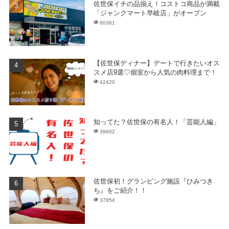
佐世保イチの品揃え！コストコ商品が満載
「ジャンクマート早岐店」がオープン
60361
【佐世保ディナー】デートで行きたいオス
スメ店9選♡個室から人気の肉料理まで！
42420
知ってた？佐世保の有名人！「芸能人編」
39602
佐世保初！グランピング施設『ひみつき
ち』をご紹介！！
37854