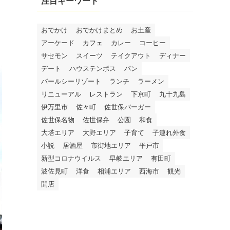
注目キーワード
おでかけ
おでかけまとめ
お土産
アーケード
カフェ
カレー
コーヒー
サセモン
スイーツ
テイクアウト
ディナー
デート
ハウステンボス
パン
パールシーリゾート
ランチ
ラーメン
リニューアル
レストラン
下京町
九十九島
伊万里市
佐々町
佐世保バーガー
佐世保名物
佐世保弁
公園
和食
大塔エリア
大野エリア
子育て
子連れ外食
小説
居酒屋
市街地エリア
平戸市
新型コロナウイルス
早岐エリア
有田町
波佐見町
洋食
相浦エリア
西海市
観光
開店