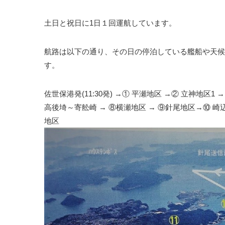
土日と祝日に1日１回運航しています。
航路は以下の通り、その日の停泊している艦船や天候
す。
佐世保港発(11:30発) →① 平瀬地区 →② 立神地区1 
高後埼～寄舩崎 → ⑧横瀬地区 → ⑨針尾地区→⑩ 崎辺
地区