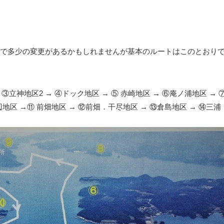
で多少の変更があるかもしれませんが基本のルートはこのとおり
→ ③立神地区2 → ④ドック地区 → ⑤ 赤崎地区 → ⑥庵ノ浦地区 → 
地区 →⑪ 前畑地区 → ⑫前畑．干尽地区 → ⑬倉島地区 → ⑭三浦