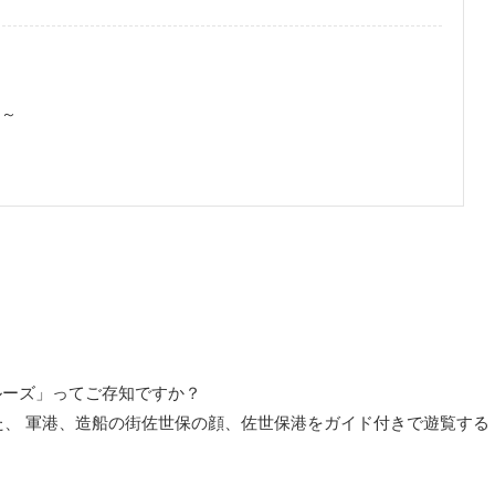
ュ～
ルーズ」ってご存知ですか？
した、 軍港、造船の街佐世保の顔、佐世保港をガイド付きで遊覧する