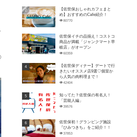
【佐世保おしゃれカフェまと
め】おすすめのCafe紹介！
80770
で
佐世保イチの品揃え！コストコ
商品が満載「ジャンクマート早
岐店」がオープン
60359
⑦
【佐世保ディナー】デートで行
きたいオススメ店9選♡個室か
ら人気の肉料理まで！
42404
知ってた？佐世保の有名人！
「芸能人編」
39576
佐世保初！グランピング施設
『ひみつきち』をご紹介！！
37853