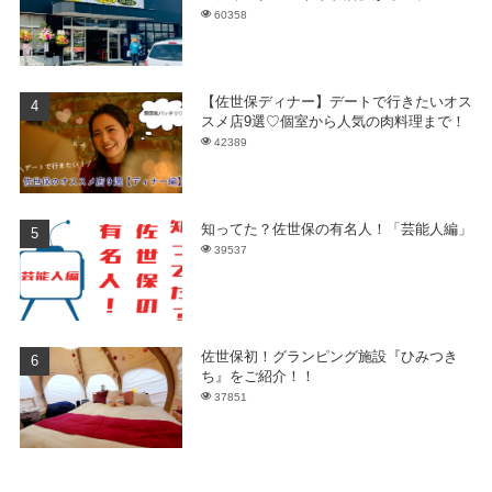
60358
【佐世保ディナー】デートで行きたいオス
スメ店9選♡個室から人気の肉料理まで！
42389
知ってた？佐世保の有名人！「芸能人編」
39537
佐世保初！グランピング施設『ひみつき
ち』をご紹介！！
37851