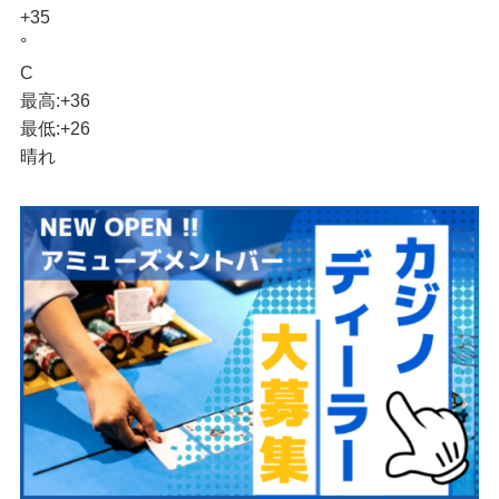
+
35
°
C
最高:
+
36
最低:
+
26
晴れ