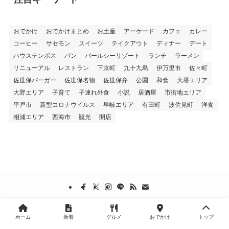
おでかけ
おでかけまとめ
お土産
アーケード
カフェ
カレー
コーヒー
サセモン
スイーツ
テイクアウト
ディナー
デート
ハウステンボス
パン
パールシーリゾート
ランチ
ラーメン
リニューアル
レストラン
下京町
九十九島
伊万里市
佐々町
佐世保バーガー
佐世保名物
佐世保弁
公園
和食
大塔エリア
大野エリア
子育て
子連れ外食
小説
居酒屋
市街地エリア
平戸市
新型コロナウイルス
早岐エリア
有田町
波佐見町
洋食
相浦エリア
西海市
観光
開店
運営会社
お問い合わせ
個人情報保護方針
サイトマップ
ホーム
新着
グルメ
おでかけ
トップ
©
させぼ通信