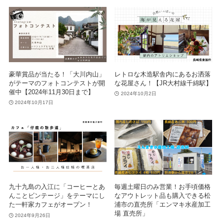
豪華賞品が当たる！「大川内山」
レトロな木造駅舎内にあるお洒落
がテーマのフォトコンテストが開
な花屋さん！【JR大村線千綿駅】
催中【2024年11月30日まで】
2024年10月2日
2024年10月17日
九十九島の入江に「コーヒーとあ
毎週土曜日のみ営業！お手頃価格
んことビンテージ」をテーマにし
なアウトレット品も購入できる松
た一軒家カフェがオープン！
浦市の直売所「エンマキ水産加工
場 直売所」
2024年9月26日