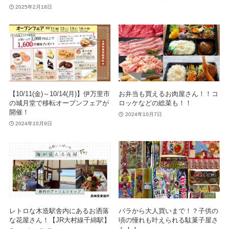
2025年2月18日
【10/11(金)～10/14(月)】伊万里市
お弁当も買えるお肉屋さん！！コ
の城月堂で移転オープンフェアが
ロッケなどの総菜も！！
開催！
2024年10月7日
2024年10月9日
レトロな木造駅舎内にあるお洒落
バラから大人買いまで！？子供の
な花屋さん！【JR大村線千綿駅】
頃の憧れも叶えられる駄菓子屋さ