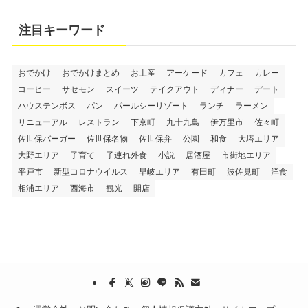
注目キーワード
おでかけ
おでかけまとめ
お土産
アーケード
カフェ
カレー
コーヒー
サセモン
スイーツ
テイクアウト
ディナー
デート
ハウステンボス
パン
パールシーリゾート
ランチ
ラーメン
リニューアル
レストラン
下京町
九十九島
伊万里市
佐々町
佐世保バーガー
佐世保名物
佐世保弁
公園
和食
大塔エリア
大野エリア
子育て
子連れ外食
小説
居酒屋
市街地エリア
平戸市
新型コロナウイルス
早岐エリア
有田町
波佐見町
洋食
相浦エリア
西海市
観光
開店