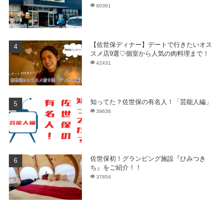
60361
【佐世保ディナー】デートで行きたいオス
スメ店9選♡個室から人気の肉料理まで！
42431
知ってた？佐世保の有名人！「芸能人編」
39636
佐世保初！グランピング施設『ひみつき
ち』をご紹介！！
37854