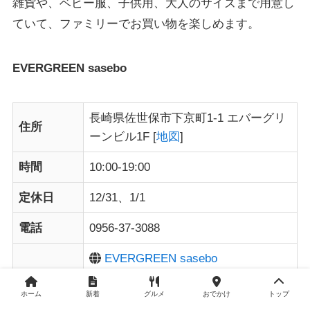
雑貨や、ベビー服、子供用、大人のサイズまで用意し
ていて、
ファミリーで
お買い物を楽しめます。
EVERGREEN sasebo
長崎県佐世保市下京町1-1 エバーグリ
住所
ーンビル1F [
地図
]
時間
10:00-19:00
定休日
12/31、1/1
電話
0956-37-3088
EVERGREEN sasebo
web
EVERGREEN sasebo
EVERGREEN sasebo
ホーム
新着
グルメ
おでかけ
トップ