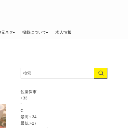
地元ネタ
掲載について
求人情報
に
佐世保市
+
33
°
C
最高:
+
34
最低:
+
27