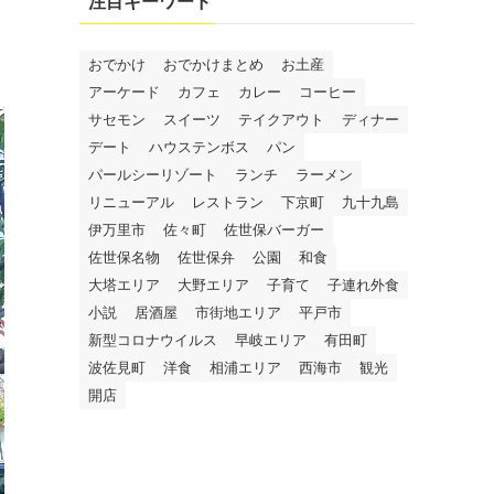
注目キーワード
おでかけ
おでかけまとめ
お土産
アーケード
カフェ
カレー
コーヒー
サセモン
スイーツ
テイクアウト
ディナー
デート
ハウステンボス
パン
パールシーリゾート
ランチ
ラーメン
リニューアル
レストラン
下京町
九十九島
伊万里市
佐々町
佐世保バーガー
佐世保名物
佐世保弁
公園
和食
大塔エリア
大野エリア
子育て
子連れ外食
小説
居酒屋
市街地エリア
平戸市
新型コロナウイルス
早岐エリア
有田町
波佐見町
洋食
相浦エリア
西海市
観光
開店