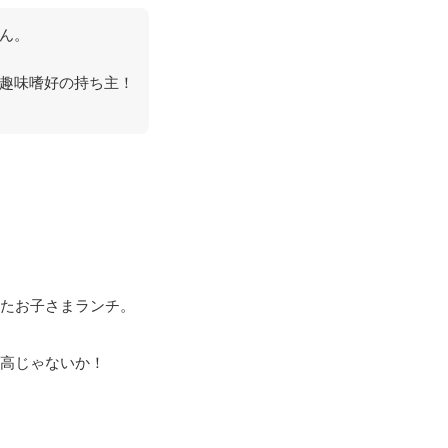
ん。
趣味嗜好の持ち主！
たお子さまランチ。
高じゃないか！