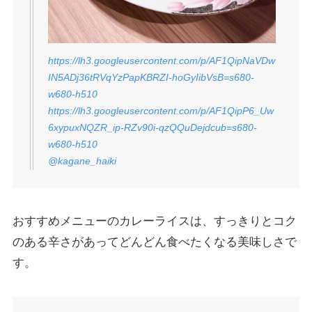
https://lh3.googleusercontent.com/p/AF1QipNaVDw
IN5ADj36tRVqYzPapKBRZI-hoGyIibVsB=s680-
w680-h510
https://lh3.googleusercontent.com/p/AF1QipP6_Uw
6xypuxNQZR_ip-RZv90i-qzQQuDejdcub=s680-
w680-h510
@kagane_haiki
おすすめメニューのカレーライスは、すっきりとコク
のある辛さがあってどんどん食べたくなる美味しさで
す。