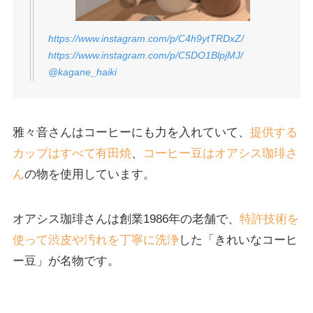
https://www.instagram.com/p/C4h9ytTRDxZ/
https://www.instagram.com/p/C5DO1BlpjMJ/
@kagane_haiki
雅々音さんはコーヒーにも力を入れていて、
提供する
カップはすべて有田焼
、
コーヒー豆はオアシス珈琲さ
ん
の物を使用しています。
オアシス珈琲さんは創業1986年の老舗で、
特許技術を
使って渋皮や汚れを丁寧に洗浄
した「きれいなコーヒ
ー豆」が名物です。