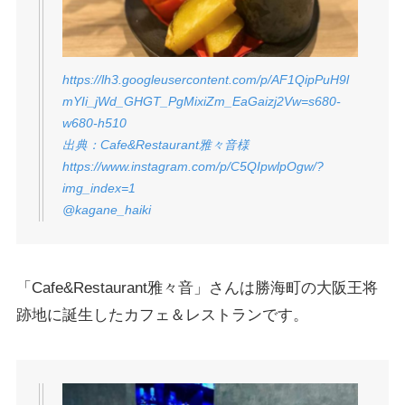
https://lh3.googleusercontent.com/p/AF1QipPuH9l
mYIi_jWd_GHGT_PgMixiZm_EaGaizj2Vw=s680-
w680-h510
出典：Cafe&Restaurant雅々音様
https://www.instagram.com/p/C5QIpwlpOgw/?
img_index=1
@kagane_haiki
「Cafe&Restaurant雅々音」さんは勝海町の大阪王将
跡地に誕生したカフェ＆レストランです。