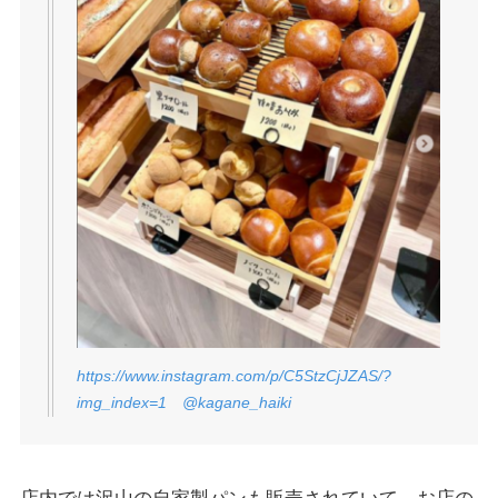
https://www.instagram.com/p/C5StzCjJZAS/?
img_index=1
@kagane_haiki