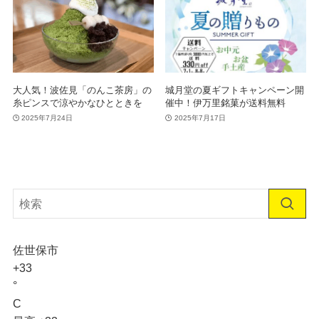
大人気！波佐見「のんこ茶房」の
城月堂の夏ギフトキャンペーン開
糸ピンスで涼やかなひとときを
催中！伊万里銘菓が送料無料
2025年7月24日
2025年7月17日
佐世保市
+
33
°
C