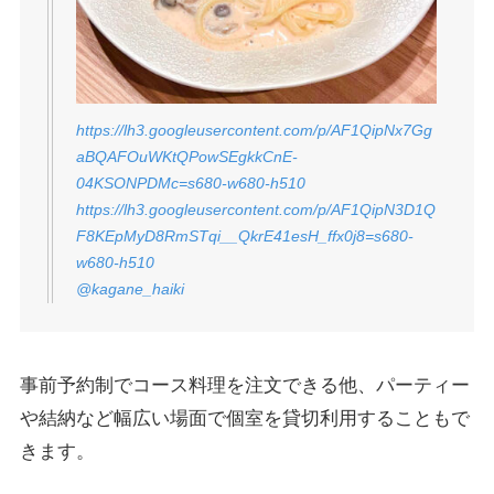
https://lh3.googleusercontent.com/p/AF1QipNx7Gg
aBQAFOuWKtQPowSEgkkCnE-
04KSONPDMc=s680-w680-h510
https://lh3.googleusercontent.com/p/AF1QipN3D1Q
F8KEpMyD8RmSTqi__QkrE41esH_ffx0j8=s680-
w680-h510
@kagane_haiki
事前予約制でコース料理を注文できる他、パーティー
や結納など幅広い場面で個室を貸切利用することもで
きます。