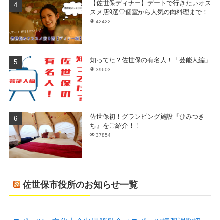
【佐世保ディナー】デートで行きたいオス
スメ店9選♡個室から人気の肉料理まで！
42422
知ってた？佐世保の有名人！「芸能人編」
39603
佐世保初！グランピング施設『ひみつき
ち』をご紹介！！
37854
佐世保市役所のお知らせ一覧