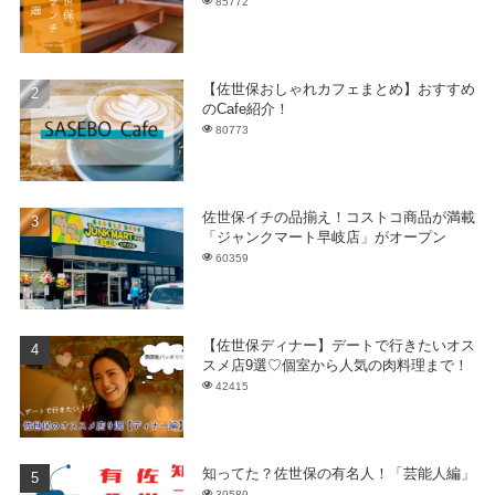
85772
【佐世保おしゃれカフェまとめ】おすすめ
のCafe紹介！
80773
佐世保イチの品揃え！コストコ商品が満載
「ジャンクマート早岐店」がオープン
60359
【佐世保ディナー】デートで行きたいオス
スメ店9選♡個室から人気の肉料理まで！
42415
知ってた？佐世保の有名人！「芸能人編」
39589