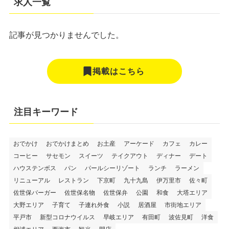
求人一覧
記事が見つかりませんでした。
掲載はこちら
注目キーワード
おでかけ
おでかけまとめ
お土産
アーケード
カフェ
カレー
コーヒー
サセモン
スイーツ
テイクアウト
ディナー
デート
ハウステンボス
パン
パールシーリゾート
ランチ
ラーメン
リニューアル
レストラン
下京町
九十九島
伊万里市
佐々町
佐世保バーガー
佐世保名物
佐世保弁
公園
和食
大塔エリア
大野エリア
子育て
子連れ外食
小説
居酒屋
市街地エリア
平戸市
新型コロナウイルス
早岐エリア
有田町
波佐見町
洋食