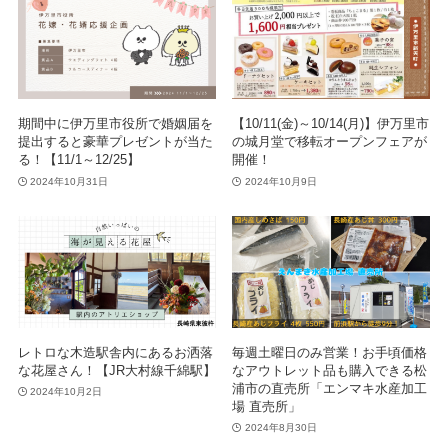
期間中に伊万里市役所で婚姻届を
【10/11(金)～10/14(月)】伊万里市
提出すると豪華プレゼントが当た
の城月堂で移転オープンフェアが
る！【11/1～12/25】
開催！
2024年10月31日
2024年10月9日
レトロな木造駅舎内にあるお洒落
毎週土曜日のみ営業！お手頃価格
な花屋さん！【JR大村線千綿駅】
なアウトレット品も購入できる松
浦市の直売所「エンマキ水産加工
2024年10月2日
場 直売所」
2024年8月30日