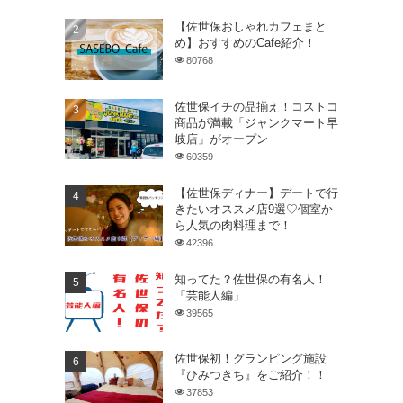
【佐世保おしゃれカフェまと
め】おすすめのCafe紹介！
80768
佐世保イチの品揃え！コストコ
商品が満載「ジャンクマート早
岐店」がオープン
60359
【佐世保ディナー】デートで行
きたいオススメ店9選♡個室か
ら人気の肉料理まで！
42396
知ってた？佐世保の有名人！
「芸能人編」
39565
佐世保初！グランピング施設
『ひみつきち』をご紹介！！
37853