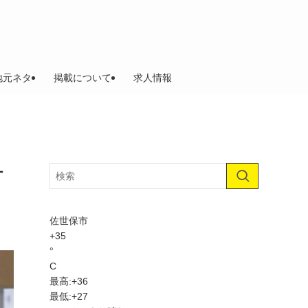
地元ネタ
掲載について
求人情報
オ
佐世保市
+
35
°
C
最高:
+
36
最低:
+
27