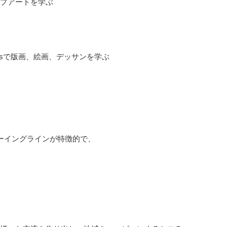
プアートを学ぶ
ine Artsで版画、絵画、デッサンを学ぶ
ドローイングラインが特徴的で、