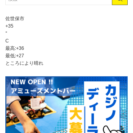
佐世保市
+
35
°
C
最高:
+
36
最低:
+
27
ところにより晴れ