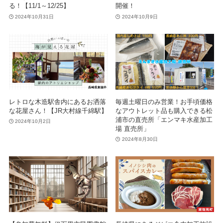
る！【11/1～12/25】
開催！
2024年10月31日
2024年10月9日
レトロな木造駅舎内にあるお洒落
毎週土曜日のみ営業！お手頃価格
な花屋さん！【JR大村線千綿駅】
なアウトレット品も購入できる松
浦市の直売所「エンマキ水産加工
2024年10月2日
場 直売所」
2024年8月30日