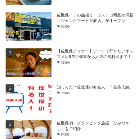
佐世保イチの品揃え！コストコ商品が満載
「ジャンクマート早岐店」がオープン
60359
【佐世保ディナー】デートで行きたいオス
スメ店9選♡個室から人気の肉料理まで！
42396
知ってた？佐世保の有名人！「芸能人編」
39565
佐世保初！グランピング施設『ひみつき
ち』をご紹介！！
37853