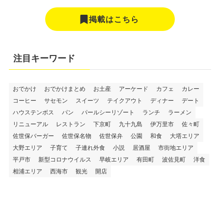
掲載はこちら
注目キーワード
おでかけ
おでかけまとめ
お土産
アーケード
カフェ
カレー
コーヒー
サセモン
スイーツ
テイクアウト
ディナー
デート
ハウステンボス
パン
パールシーリゾート
ランチ
ラーメン
リニューアル
レストラン
下京町
九十九島
伊万里市
佐々町
佐世保バーガー
佐世保名物
佐世保弁
公園
和食
大塔エリア
大野エリア
子育て
子連れ外食
小説
居酒屋
市街地エリア
平戸市
新型コロナウイルス
早岐エリア
有田町
波佐見町
洋食
相浦エリア
西海市
観光
開店