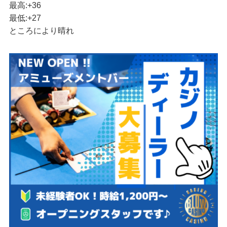
最高:
+
36
最低:
+
27
ところにより晴れ