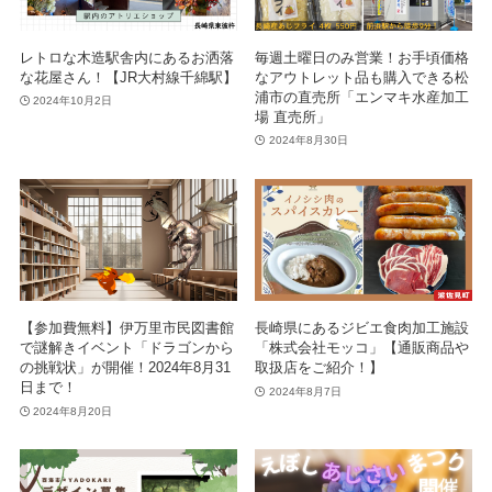
レトロな木造駅舎内にあるお洒落
毎週土曜日のみ営業！お手頃価格
な花屋さん！【JR大村線千綿駅】
なアウトレット品も購入できる松
浦市の直売所「エンマキ水産加工
2024年10月2日
場 直売所」
2024年8月30日
【参加費無料】伊万里市民図書館
長崎県にあるジビエ食肉加工施設
で謎解きイベント「ドラゴンから
「株式会社モッコ」【通販商品や
の挑戦状」が開催！2024年8月31
取扱店をご紹介！】
日まで！
2024年8月7日
2024年8月20日