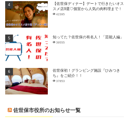
【佐世保ディナー】デートで行きたいオス
スメ店9選♡個室から人気の肉料理まで！
42395
知ってた？佐世保の有名人！「芸能人編」
39555
佐世保初！グランピング施設『ひみつき
ち』をご紹介！！
37853
佐世保市役所のお知らせ一覧