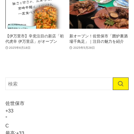
【伊万里市】辛党注目の新店「初
新オープン！佐世保市「囲炉裏酒
代虎辛 伊万里店」がオープン
場千鳥足」｜注目の魅力を紹介
2025年6月18日
2025年5月28日
佐世保市
+
33
°
C
最高:
+
33