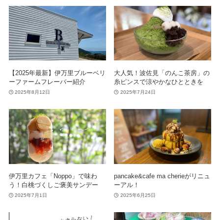
【2025年最新】伊万里ブルーベリ
大人気！波佐見「のんこ茶房」の
ーファームフレーバー紹介
糸ピンスで涼やかなひとときを
2025年8月12日
2025年7月24日
伊万里カフェ「Noppo」で味わ
pancake&cafe ma cherieがリニュ
う！白桃づくしご褒美サンデー
ーアル！
2025年7月1日
2025年6月25日