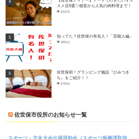
【佐世保ディナー】デートで行きたいオス
スメ店9選♡個室から人気の肉料理まで！
42423
知ってた？佐世保の有名人！「芸能人編」
39612
佐世保初！グランピング施設『ひみつき
ち』をご紹介！！
37854
佐世保市役所のお知らせ一覧
スポーツ・文化大会出場奨励金（スポーツ振興課取扱